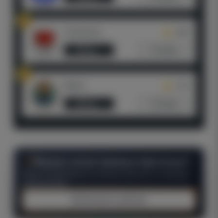
2
FormCrave
4.86
Обзор
Отзывы
3
Murev
4.76
Обзор
Отзывы
Ищешь качественные прогнозы?
Обрати внимание на топовые проекты по мнению
посетителей
Смотреть рейтинг