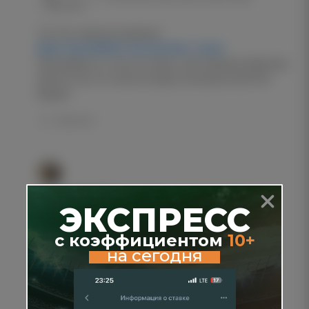
прогнозы …
Emai
Тут есть смолы в подписке
https://sportball24.com/en/trekor-otzyv/
.
Проходимость точно не скажу, там подписка навсегда
дается, так что статке не веду. Ну процентов 60-65
выдает
Ответить
Зуказанов
3 часа назад
ЭКСПРЕСС
Имя
Ответ на:
Посоветуйте где можно найти норм
прогнозы …
с коэффициентом
10+
Emai
И бесплатно видел в разборах давал на фолы, не
на сегодня
часто конечно, но бывает
Ответить