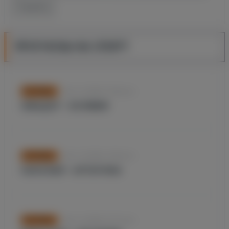
Transfers
ПРОГНОЗЫ НА СПОРТ
Nov. 14, 2024, 10:23 p.m.
FOOTBALL
ЭКВАДОР – БОЛИВИЯ
Nov. 14, 2024, 10:23 p.m.
FOOTBALL
ПАРАГВАЙ – АРГЕНТИНА
Nov. 14, 2024, 10:17 p.m.
FOOTBALL