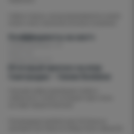
Слабые стороны: иногда проваливаются в начале
встреч и могут пропускать быстрые контратаки.
Коэффициенты на матч
Победа Самтредиа: 3.40
Ничья: 3.20
Победа Сиони: 2.10
Итоговый прогноз на игру
Самтредиа – Сиони Болниси
Учитывая слабую реализацию хозяев и
стабильность гостей в последних турах, Сиони
выглядит предпочтительнее.
Рекомендация: двойной шанс X2 (Сиони не
проиграет) или ставка на победу Сиони с форой (0).