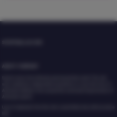
SPORTBALL24.COM
ABOUT COMPANY
Sports news from Armenia and around the world. The site
was created by independent journalists to cover the lives of
Armenian athletes from around the world and forpromotion of
Armenian sports.
Use of materials from the site is permitted only with an active
link.