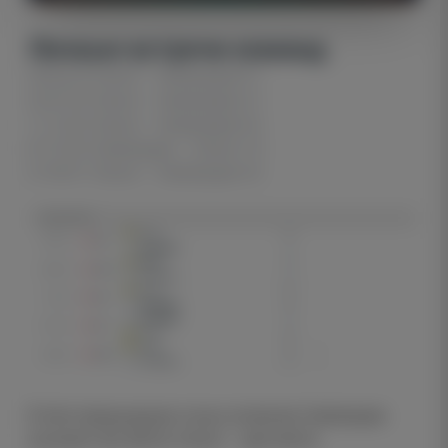
Личные встречи команд
29.03.25 Сиони – Самтредиа 0:1
23.07.23 Сиони – Самтредиа 4:1
11.12.22 Сиони – Самтредиа 0:2
07.12.22 Самтредиа – Сиони 1:0
21.04.21 Сиони – Самтредиа 4:2
В пяти предыдущих очных встречах Самтредиа
выиграл три матча, Сиони — два матча.