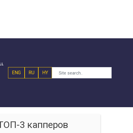
LL
ENG
RU
HY
ТОП-3 капперов