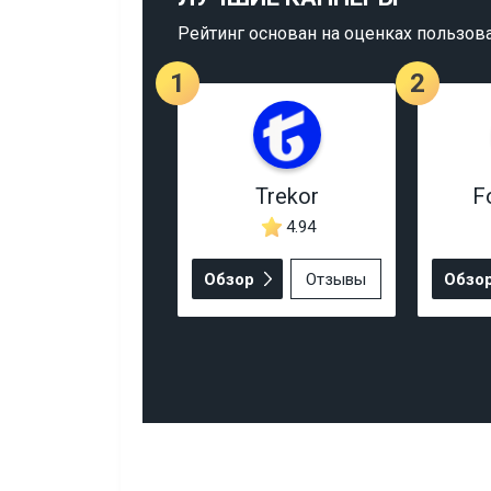
Рейтинг основан на оценках пользов
1
2
Trekor
F
4.94
Обзор
Отзывы
Обзо