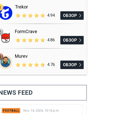
Trekor
1
4.94
ОБЗОР
FormCrave
2
4.86
ОБЗОР
Murev
3
4.76
ОБЗОР
NEWS FEED
Nov. 14, 2024, 10:16 p.m.
FOOTBALL