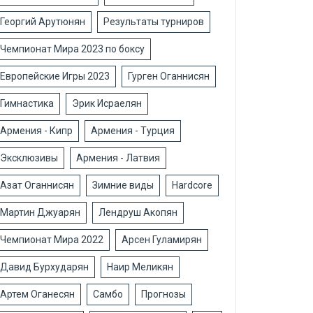
Георгий Арутюнян
Результаты турниров
Чемпионат Мира 2023 по боксу
Европейские Игры 2023
Гурген Оганнисян
Гимнастика
Эрик Исраелян
Армения - Кипр
Армения - Турция
Эксклюзивы
Армения - Латвия
Азат Оганнисян
Зимние виды
Hardcore
Мартин Джуарян
Лендруш Акопян
Чемпионат Мира 2022
Арсен Гуламирян
Давид Бурхударян
Наир Меликян
Артем Оганесян
Самбо
Прогнозы