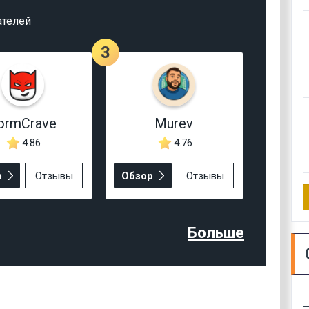
ателей
3
ormCrave
Murev
4.86
4.76
р
Отзывы
Обзор
Отзывы
Больше