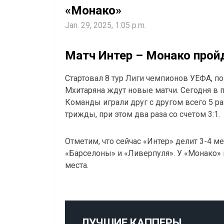
«Монако»
Jan. 29, 2025, 1:05 p.m.
Матч Интер – Монако пройд
Стартовал 8 тур Лиги чемпионов УЕФА, п
Мхитаряна ждут новые матчи. Сегодня в п
Команды играли друг с другом всего 5 р
трижды, при этом два раза со счетом 3:1.
Отметим, что сейчас «Интер» делит 3-4 ме
«Барселоны» и «Ливерпуля». У «Монако» 
места.
ЛУЧШИЕ КАППЕРЫ