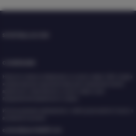
Em
SPORTBALL24.COM
О КОМПАНИИ
Новости спорта из Армении и со всего мира. Сайт создан
независимыми журналистами для освещения жизни
армянских спортсменов со всего мира и для
продвижения армянского спорта.
Использование материалов с сайта допускается только с
активной ссылкой.
contact@sportball24.com