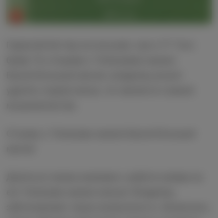
Гарантий беттер не получает, как и ТГ Тото
бриф. По отзывам о Телеграмм канале
Баскетбольный магнат, владелец может
удалять подписчиков, что является схемой
мошенничества.
Отзывы о Телеграм канале Баскетбольный
магнат
Делиться своим мнением о работе капера на
его Телеграм канале нельзя. Владелец
заблокировал такую возможность. Возможно,