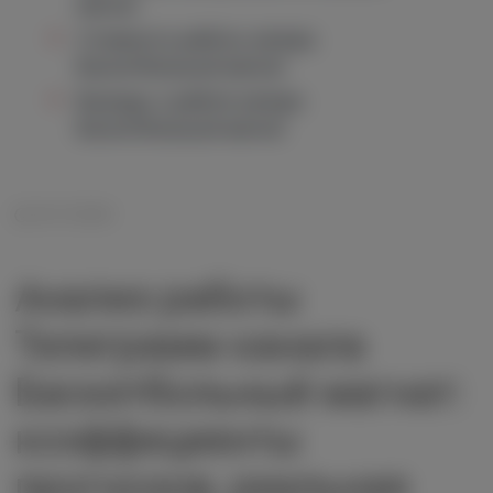
магнат
Стоимость работы капера
Баскетбольный магнат
Выводы о работе капера
Баскетбольный магнат
04.10.2024
Анализ работы
Телеграмм канала
Баскетбольный магнат:
коэффициенты
прогнозов, реальная