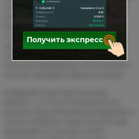
купонов с доходом из разных букмекерских
контор. Фото на Телеграмм канале
Баскетбольный магнат не могут стать
основанием доверия. Подделать скрины
Получить экспресс
сможет даже неопытный новичок. Верить
стоит только тем каперам, которые
используют верификаторы. Эти инструменты
могли бы подтвердить надежность данных.
Коэффициенты прогнозов не высокие.
Диапазон – от 1.6. до 1.8. Возможно более
выгодные кэфы для матчей автор предлагает в
личных сообщениях. Однако при отсутствии
верификации не стоит быть на 100%