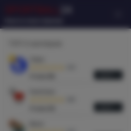
SPORTBALL
24
Новости спорта Армении
ТОП-3 капперов
1
Trekor
4,94
ОБЗОР
Отзывы (86)
2
FormCrave
4,86
ОБЗОР
Отзывы (30)
3
Murev