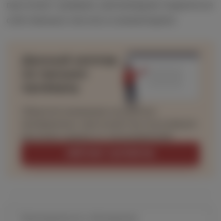
прогнозист доверия, рекомендуем поделиться
собственным опытом в комментариях.
Данный каппер
не прошел
проверку
Обратите внимание на рейтинг
проверенных прогнозистов получивших
высокие оценки от пользователей
РЕЙТИНГ КАППЕРОВ