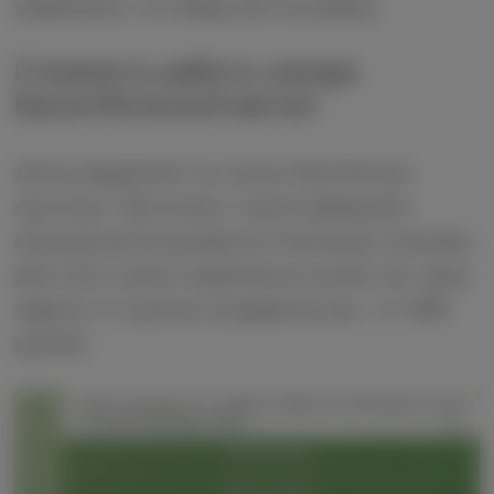
уверенным, что перед ним не развод.
Стоимость работы капера
Баскетбольный магнат
Автор предлагает не только бесплатные
прогнозы. Прогнозист также предлагает
игрокам воспользоваться платными услугами.
Для этого нужно подписаться на вип чат. Цена
зависит от сроков сотрудничества - от 1990
рублей.