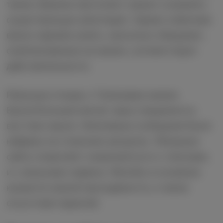
таким образом прогнозист решил сохранить
существующую репутацию. Однако новичкам
важно заранее узнать, насколько обещания ,
опубликованные на канале, соответствуют
действительности.
Реальные отзывы о Телеграмм канале
Баскетбольный магнат наши специалисты
все-таки нашли. Негативные сообщения были
найдены на сторонних ресурсах. Обзорные
сайты позволяют ознакомиться и с плюсами,
и с минусами сервиса. Жалобы в основном
касаются низкой проходимости, а также
отсутствия гарантий.