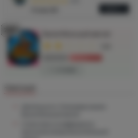
4,76
ОБЗОР
Отзывы (43)
2307
Баскетбольный магнат
1,64
На проверке
Не входит в ТОП
3 ОТЗЫВОВ
Навигация
Деятельность Телеграмм канала
Баскетбольный магнат
Статистика и коэффициенты
прогнозов капера Баскетбольный