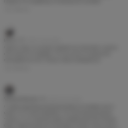
Пацаны, это не даймонд, а стекляшка за 3 копейки!
Ответить
Masis
5 дней, 6 часов назад
Им
Судя по тому, что он много удаляет из статистики, то дела у
него плохи. А то заливает, что чуть ли не сто процентов
Em
проходимости у него. Лучше с ним не связываться.
Ответить
Witalij Rudnicki
6 дней, 22 часа назад
Им
С таким подробным анализом вообще не понимаю, как он
может что-то прогнозировать. Это если пальцем наугад
Em
тыкнуть, то и то шансов угадать правильный ответ больше
будет. Надоели уже все эти жулики, которые только и могут