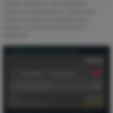
исходы. Аналитика, цена и реальный
результат не раскрываются. Бесплатный
контент выглядит как реклама самого
ресурса, а платные услуги каппер не
предлагает.