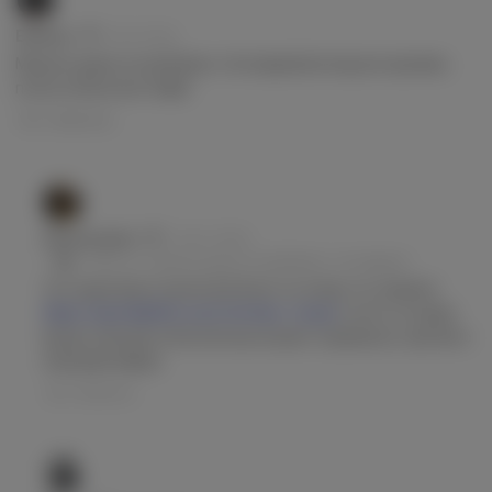
Edmon
2 дня назад
Можете даже не пробовать. На первый взгляд все красиво,
после оплаты все пофиг
Ответить
Ghazaryann
1 день назад
Им
Ответ на:
Можете даже не пробовать. На первый …
Это сразу было понятно))) А вот по этому что скажите:
Em
https://sportball24.com/ru/trekor-otzyv/
у него и отзывы
вроде хорошие и бесплатные играют нормально, причем с
хорошим кефом.
Ответить