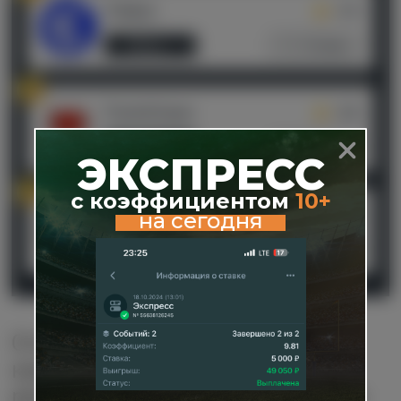
Trekor
4,94
Обзор
Отзывы
2
FormCrave
4,86
Обзор
Отзывы
ЭКСПРЕСС
3
с коэффициентом
10+
Murev
на сегодня
4,76
Обзор
Отзывы
Отзывы беттеров о телеграм-
канале diamond_cs2: проверка
репутации, итоги деятельности и