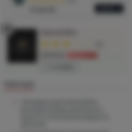
4,76
ОБЗОР
Отзывы (43)
43
Diamond Bets
3,0
На проверке
Не входит в ТОП
8 ОТЗЫВОВ
Навигация
Телеграмм-канал Diamond Bets:
репутация каппера, деятельность
проекта и статистика проходимости
прогнозов