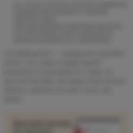
нет отчетов и статистики, отсутствует верификатор;
подозрительная проходимость и удаление
минусовых ставок;
маленькая аудитория, комментарии недоступны;
отсутствие анализа, контента и прозрачности;
признаки мошенничества и слабый рейтинг.
Cs2 Даймонд Бетс — ненадежный телеграмм-
ресурс. Этот капер не предоставляет
доказательств проходимости ставок, его
прогнозы выглядят как развод. Игрок рискует
банком, а прибыль получает только сам
проект.
Данный каппер
не прошел