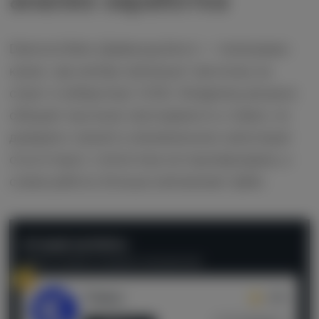
анализ заработка
Diamond Bets (Даймонд Бетс) — телеграмм-
канал, где каппер публикует прогнозы на
спорт и киберспорт (CS2). Владелец ресурса
обещает высокую проходимость ставок, но
доверие к проекту минимальное: репутация
отсутствует, статистика не подтверждена, а
схема работы больше напоминает фейк.
ЛУЧШИЕ КАППЕРЫ
Рейтинг основан на оценках пользователей
1
Trekor
4,94