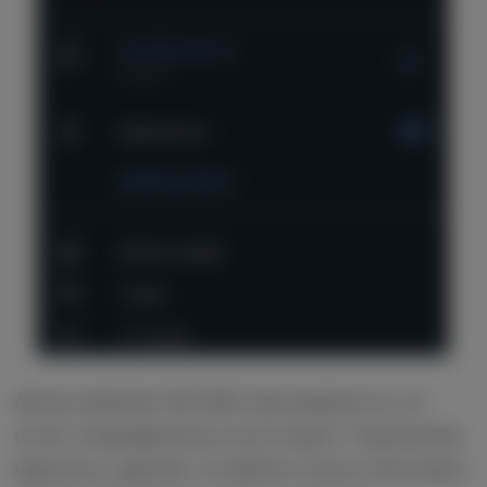
Автор заявляет 80–90% проходимости, но
отчет и верификатор отсутствуют. Поражения,
вероятно, удаляет, оставляя только плюсовые