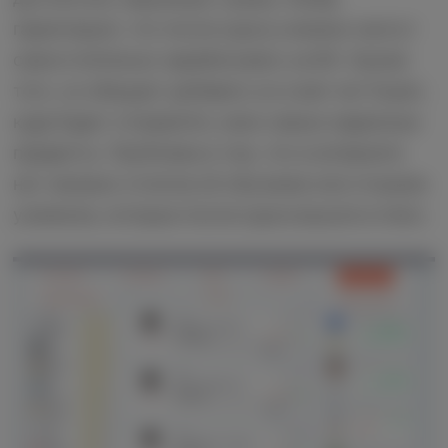
гарантирует, что после курса ученики смогут
самостоятельно зарабатывать на БК. Кроме
того, он обещает добавить их в вип чат Expari,
куда будет отправлять свои самые надежные
предикты. Проблема в том, что в интернете
нет никаких отчетов об обучении или отзывов
учеников, которые после курса вышли в плюс.