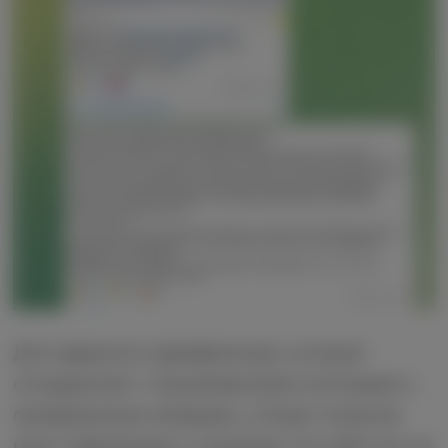
Для надежного верификатора, который
сотрудничает с букмекерскими конторами и
проверенными каперами, у Expari слишком
мало информации о компании. На сайте нет ее