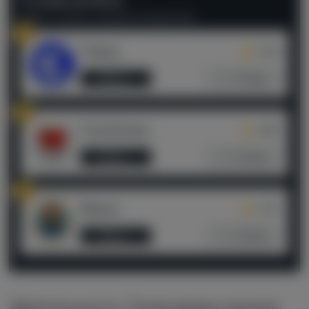
ЛУЧШИЕ КАППЕРЫ
Рейтинг основан на оценках пользователей
1
Trekor
4,94
Обзор
Отзывы
2
FormCrave
4,86
Обзор
Отзывы
3
Murev
4,76
Обзор
Отзывы
Деятельность Телеграмм канала