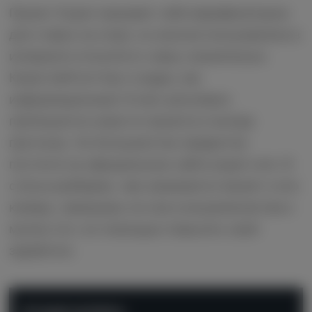
Проект Expari называет себя верификатором
для ставок на спорт, но многие пользователи в
интернете относятся к нему сомнительно.
Канал betfront был создан, как
информационный. В него регулярно
публикуются новости проекта и иногда
прогнозы. Но большинство предиктов
постится на официальном сайте expari com. В
статье разберем, чем занимается проект и его
каперы, замешаны ли они в мошенничестве и
можно ли с их помощью повысить свой
заработок.