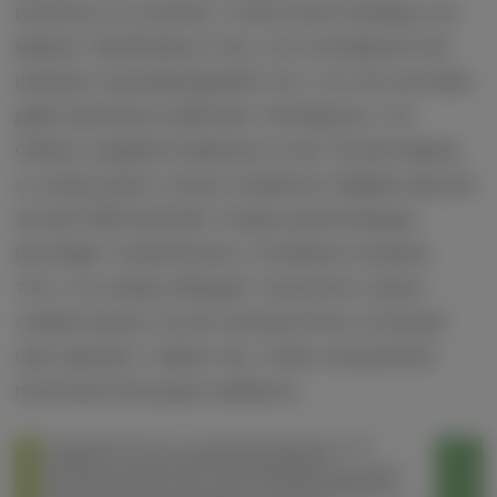
игроков, их успехах, статистике команд и их
форме. Проблема в том, что в интернете нет
никаких подтверждений того, что эта система
действительно работает. Интересно, что
сейчас средняя подписка стоит 35 долларов,
а, когда канал только появился, Вадим просил
за нее 2000 рублей. Схема монетизации
выглядит сомнительно. Особенно на фоне
того, что капер обещает озолотить своих
«инвесторов» после покупки бота, который
сам сделает ставки так, чтобы покупатели
получили большую прибыль.