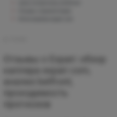
Цены на прогнозы в betfront
Отзывы о проекте Expari
Итоги анализа expari com
17.09.2024
Отзывы о Expari: обзор
каппера expari com,
анализ betfront,
проходимость
прогнозов