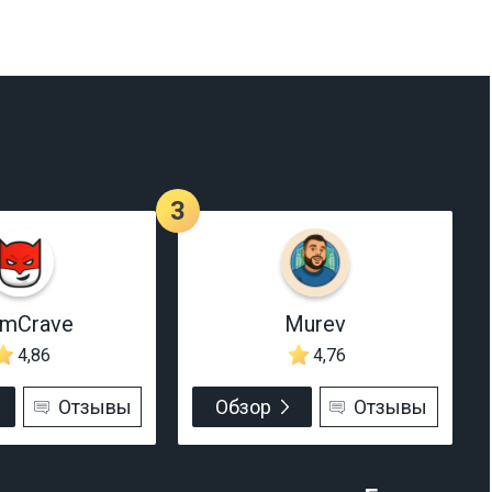
3
rmCrave
Murev
4,86
4,76
Отзывы
Обзор
Отзывы