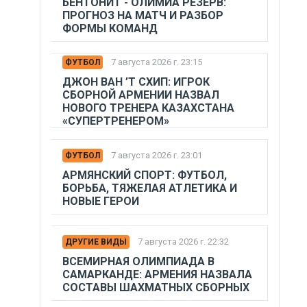
БЕНТОНИТ - ОЛИМИА РЕЗЕРВ:
ПРОГНОЗ НА МАТЧ И РАЗБОР
ФОРМЫ КОМАНД
7 августа 2026 г. 23:15
ФУТБОЛ
ДЖОН ВАН ’Т СХИП: ИГРОК
СБОРНОЙ АРМЕНИИ НАЗВАЛ
НОВОГО ТРЕНЕРА КАЗАХСТАНА
«СУПЕРТРЕНЕРОМ»
7 августа 2026 г. 23:01
ФУТБОЛ
АРМЯНСКИЙ СПОРТ: ФУТБОЛ,
БОРЬБА, ТЯЖЕЛАЯ АТЛЕТИКА И
НОВЫЕ ГЕРОИ
7 августа 2026 г. 22:32
ДРУГИЕ ВИДЫ
ВСЕМИРНАЯ ОЛИМПИАДА В
САМАРКАНДЕ: АРМЕНИЯ НАЗВАЛА
СОСТАВЫ ШАХМАТНЫХ СБОРНЫХ