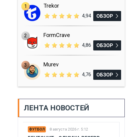
Trekor
1
4,94
ОБЗОР
FormCrave
2
4,86
ОБЗОР
Murev
3
4,76
ОБЗОР
ЛЕНТА НОВОСТЕЙ
8 августа 2026 г. 5:12
ФУТБОЛ