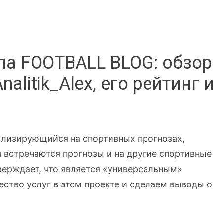
ла FOOTBALL BLOG: обзор
litik_Alex, его рейтинг и
ализирующийся на спортивных прогнозах,
 встречаются прогнозы и на другие спортивные
тверждает, что является «универсальным»
ество услуг в этом проекте и сделаем выводы о