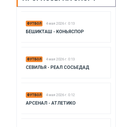
4 мая 2026 г. 0:13
ФУТБОЛ
БЕШИКТАШ - КОНЬЯСПОР
4 мая 2026 г. 0:13
ФУТБОЛ
СЕВИЛЬЯ - РЕАЛ СОСЬЕДАД
4 мая 2026 г. 0:12
ФУТБОЛ
АРСЕНАЛ - АТЛЕТИКО