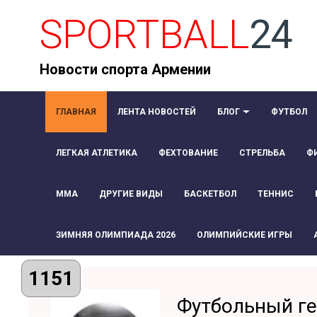
SPORTBALL
24
Новости спорта Армении
ГЛАВНАЯ
ЛЕНТА НОВОСТЕЙ
БЛОГ
ФУТБОЛ
ЛЕГКАЯ АТЛЕТИКА
ФЕХТОВАНИЕ
СТРЕЛЬБА
Ф
ММА
ДРУГИЕ ВИДЫ
БАСКЕТБОЛ
ТЕННИС
ЗИМНЯЯ ОЛИМПИАДА 2026
ОЛИМПИЙСКИЕ ИГРЫ
1151
Футбольный г