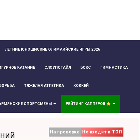
ЛЕТНИЕ ЮНОШИСКИЕ ОЛИМАИЙСКИЕ ИГРЫ 2026
ИГУРНОЕ КАТАНИЕ
СЛОУПСТАЙЛ
БОКС
ГИМНАСТИКА
БОРЬБА
ТЯЖЕЛАЯ АТЛЕТИКА
ХОККЕЙ
АРМЯНСКИЕ СПОРТСМЕНЫ
РЕЙТИНГ КАППЕРОВ
На проверке
Не входит в ТОП
ений