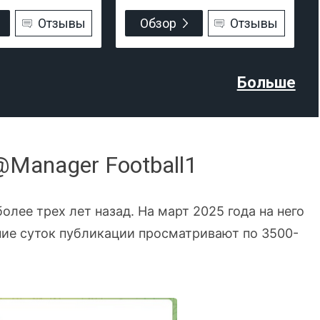
Отзывы
Обзор
Отзывы
Больше
Manager Football1
лее трех лет назад. На март 2025 года на него
ние суток публикации просматривают по 3500-