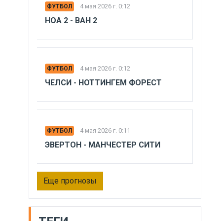
4 мая 2026 г. 0:12
ФУТБОЛ
НОА 2 - ВАН 2
4 мая 2026 г. 0:12
ФУТБОЛ
ЧЕЛСИ - НОТТИНГЕМ ФОРЕСТ
4 мая 2026 г. 0:11
ФУТБОЛ
ЭВЕРТОН - МАНЧЕСТЕР СИТИ
Еще прогнозы