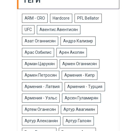
ТЕГИ
ARM - CRO
Hardcore
PFL Bellator
UFC
Авентис Авентисян
Азат Оганнисян
Андрэ Кализир
Арас Озбилис
Арен Акопян
Арман Царукян
Армен Оганнисян
Армен Петросян
Армения - Кипр
Армения - Латвия
Армения - Турция
Армения - Уэльс
Арсен Гуламирян
Артем Оганесян
Артур Авагимян
Артур Алексанян
Артур Галоян