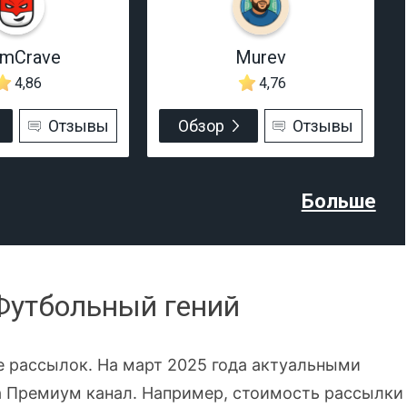
rmCrave
Murev
4,86
4,76
Отзывы
Обзор
Отзывы
Больше
 Футбольный гений
е рассылок. На март 2025 года актуальными
а Премиум канал. Например, стоимость рассылки