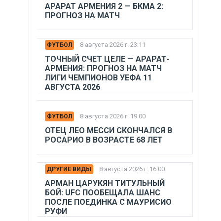
АРАРАТ АРМЕНИЯ 2 — БКМА 2:
ПРОГНОЗ НА МАТЧ
8 августа 2026 г. 23:11
ФУТБОЛ
ТОЧНЫЙ СЧЕТ ЦЕЛЕ — АРАРАТ-
АРМЕНИЯ: ПРОГНОЗ НА МАТЧ
ЛИГИ ЧЕМПИОНОВ УЕФА 11
АВГУСТА 2026
8 августа 2026 г. 19:00
ФУТБОЛ
ОТЕЦ ЛЕО МЕССИ СКОНЧАЛСЯ В
РОСАРИО В ВОЗРАСТЕ 68 ЛЕТ
8 августа 2026 г. 16:00
ДРУГИЕ ВИДЫ
АРМАН ЦАРУКЯН ТИТУЛЬНЫЙ
БОЙ: UFC ПООБЕЩАЛА ШАНС
ПОСЛЕ ПОЕДИНКА С МАУРИСИО
РУФИ