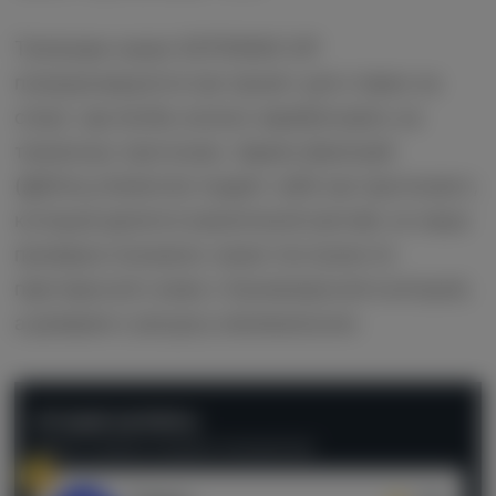
Телеграм-канал GOTENNIS VIP
позиционируется как проект для ставок на
спорт, где якобы можно зарабатывать на
теннисных прогнозах. Админ Дмитрий
(@Dima_thetennis) подает себя как прогнозист,
который делится аналитикой матчей, но наша
проверка показала: канал построен по
партнерской схеме с букмекерской конторой,
а доверие к ресурсу минимальное.
ЛУЧШИЕ КАППЕРЫ
Рейтинг основан на оценках пользователей
1