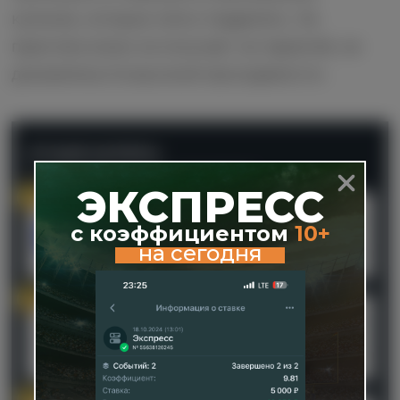
купонов, которые легко подделать. На
практике игрок не получает ни гарантий, ни
доказательств высокой проходимости.
ЛУЧШИЕ КАППЕРЫ
Рейтинг основан на оценках пользователей
ЭКСПРЕСС
1
Trekor
4,94
с коэффициентом
10+
на сегодня
Обзор
Отзывы
2
FormCrave
4,86
Обзор
Отзывы