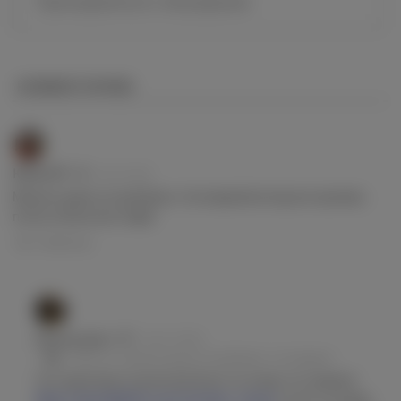
Им
КОММЕНТАРИЕВ
Em
Юрка78
2 дня назад
Можете даже не пробовать. На первый взгляд все красиво,
после оплаты все пофиг
Ответить
Ghazaryann
1 день назад
Им
Ответ на:
Можете даже не пробовать. На первый …
Это сразу было понятно))) А вот по этому что скажите:
Em
https://sportball24.com/ru/trekor-otzyv/
у него и отзывы