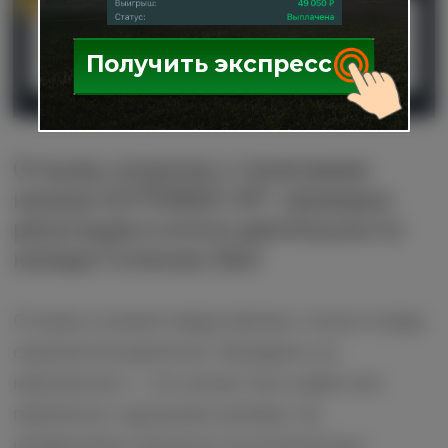
3
Murev
4,76
Получить экспресс
Обзор
Отзывы
Отзывы игроков о телеграмм-
канале GOTENNIS VIP: проверка
репутации и итоги деятельности
капера Готеннис Вип
Отзывы в канале представлены только в виде
скриншотов диалогов. Проверить их
невозможно — это может быть фейк или
переписка с друзьями каппера. На
независимых ресурсах положительных