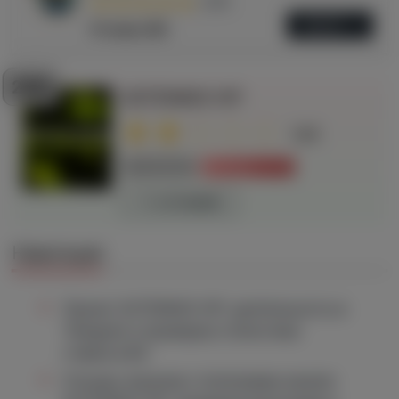
4,76
ОБЗОР
Отзывы (43)
2326
GOTENNIS VIP
1,63
На проверке
Не входит в ТОП
8 ОТЗЫВОВ
Навигация
Проект GOTENNIS VIP: деятельность в
Telegram и проверка статистики
ставок в БК
Отзывы игроков о телеграмм-канале