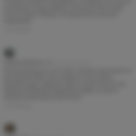
Готенниса. Полный отстой задвигает, не ведитесь на его басни
Em
про высокую и лёгкую прибыль на прогнозах. Кинет и даже
усом не поведёт. Мой друг так пару десятков тыщ слил у
недокаппера.
Ответить
Evgeniy Dimitriev
4 дня, 20 часов назад
Им
Бесплатный прогноз у него сгорел с треском, я ещё полез в его
вип, заплатил 2000 и там та же фигня, только громче!
Em
Дмитрий говорит надёжные ставки, а на деле они летят как
фанера над Парижем! Спрашиваю за пруфы, а он просто
морозится, меня прям послал в личке!
Ответить