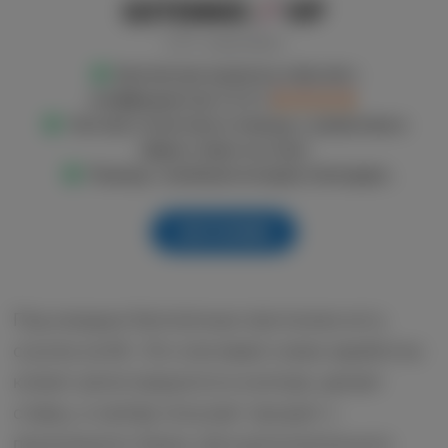
Под каждым бесплатным прогнозом есть
ссылка на БК. Это ключевая схема заработка:
клиент регистрируется в конторе, делает
ставку, и каппер получает процент с
проигранного банка. Для дополнительного