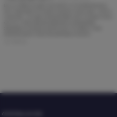
Им
Да, тут к бабке не ходи и так понятно, что основной доход у
него с партнерки. А это может означать только одно – вся его
Em
статистика – это один сплошной обман. Она то и нужна только
для того, чтобы новичков привлекать и обещаниями
заманивать на покупку платных услуг. А по факту с этим
каппером можно только большой минус получить.
Ответить
Им
Em
SPORTBALL24.COM