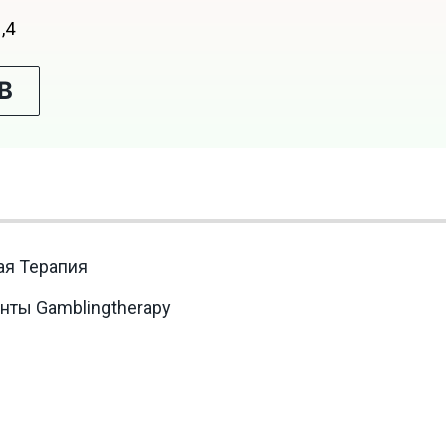
,4
В
ая Терапия
нты Gamblingtherapy