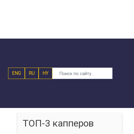
ENG
RU
HY
ТОП-3 капперов