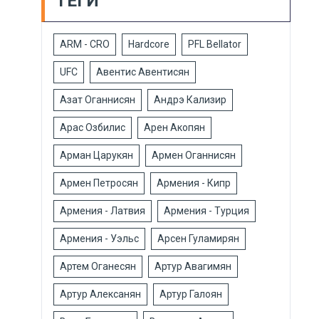
ТЕГИ
ARM - CRO
Hardcore
PFL Bellator
UFC
Авентис Авентисян
Азат Оганнисян
Андрэ Кализир
Арас Озбилис
Арен Акопян
Арман Царукян
Армен Оганнисян
Армен Петросян
Армения - Кипр
Армения - Латвия
Армения - Турция
Армения - Уэльс
Арсен Гуламирян
Артем Оганесян
Артур Авагимян
Артур Алексанян
Артур Галоян