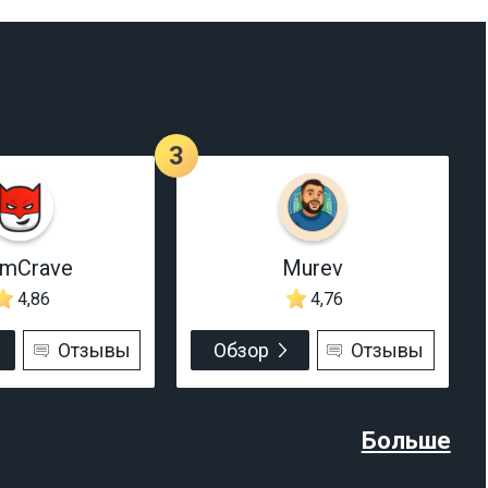
3
rmCrave
Murev
4,86
4,76
Отзывы
Обзор
Отзывы
Больше