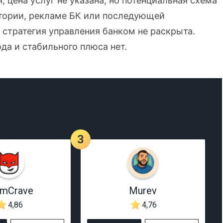
 цена услуг не указана, но потенциальная схема
итории, рекламе БК или последующей
 стратегия управления банком не раскрыта.
да и стабильного плюса нет.
3
rmCrave
Murev
4,86
4,76