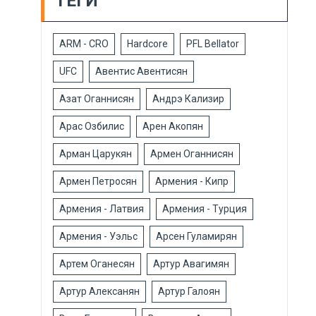
ТЕГИ
ARM - CRO
Hardcore
PFL Bellator
UFC
Авентис Авентисян
Азат Оганнисян
Андрэ Кализир
Арас Озбилис
Арен Акопян
Арман Царукян
Армен Оганнисян
Армен Петросян
Армения - Кипр
Армения - Латвия
Армения - Турция
Армения - Уэльс
Арсен Гуламирян
Артем Оганесян
Артур Авагимян
Артур Алексанян
Артур Галоян