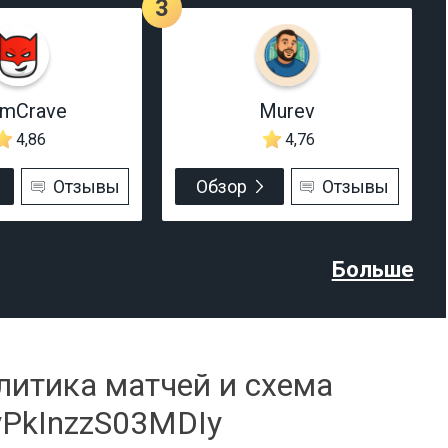
3
rmCrave
Murev
4,86
4,76
Отзывы
Обзор
Отзывы
Больше
литика матчей и схема
yPkInzzS03MDIy