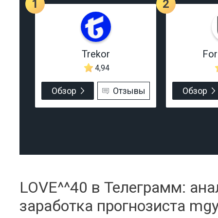
1
2
Trekor
Fo
4,94
Обзор
Отзывы
Обзор
LOVE^^40 в Телеграмм: ана
заработка прогнозиста mg