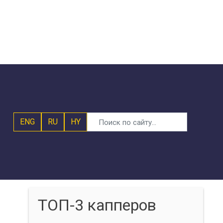
ENG
RU
HY
ТОП-3 капперов