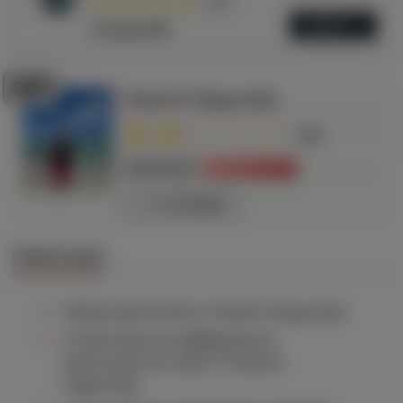
4,76
ОБЗОР
Отзывы (43)
2901
Никита Ладыгаев
1,36
На проверке
Не входит в ТОП
3 ОТЗЫВОВ
Навигация
Обзор прогнозов от Никита Ладыгаев
Статистика и коэффициенты
прогнозов на спорт от Никита
Ладыгаев