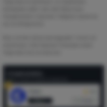
Ладыгаев не публикует, но подобными
баннерами забит сам сайт Впрогнозе.
Продвижения сторонних Telegram-проектов
мы не обнаружили.
Весь контент автор выкладывает только на
агрегаторе. Собственный Телеграм-канал
Ладыгаев пока не запускал.
ЛУЧШИЕ КАППЕРЫ
Рейтинг основан на оценках пользователей
1
Trekor
4,94
Обзор
Отзывы