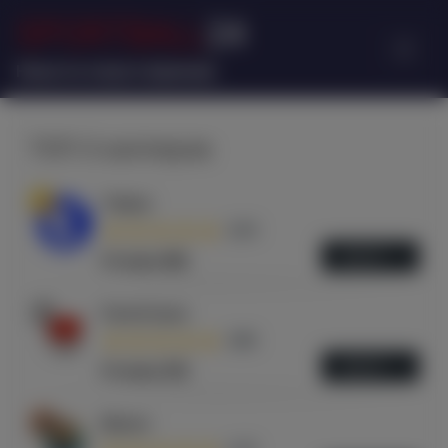
SPORTBALL
24
Новости спорта Армении
ТОП-3 капперов
1
Trekor
4,94
ОБЗОР
Отзывы (86)
2
FormCrave
4,86
ОБЗОР
Отзывы (30)
3
Murev