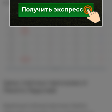
капперских проектов.
Получить экспресс
Цены платных прогнозов от
Никита Ладыгаев
Единичные платные прогнозы Никита