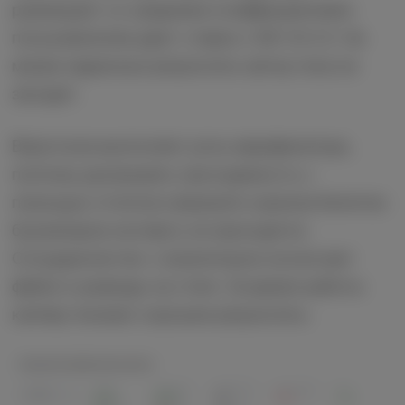
размещает со средними коэффициентами:
пользователям дают ставки с КФ 1.6-2.5. На
менее надежные результаты автор пока не
заходит.
Впрогнозе выполняет роль верификатора,
поэтому доказывать проходимость с
помощью отчетов в формате скринов билетов
букмекеров эксперту не приходится.
Сотрудничество с агрегатором исключает
фейки и разводы на стате. За время работы
каппер показал хорошие результаты.