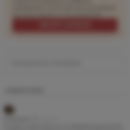
Обратите внимание на рейтинг
проверенных прогнозистов получивших
высокие оценки от пользователей
РЕЙТИНГ КАППЕРОВ
Им
КОММЕНТАРИЕВ
Em
Ghazaryann
2 дня назад
Не пару лет, зашел чекнуть что по каналам которые остались