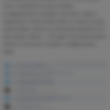
часто ошибаются в расстановке
коэффициентов и выдают игрокам ставки с
перевесом. Заключение пари на такие исходы
увеличивает шансы на получение прибыли на
дистанции. Минус — БК дают клиентам низкие
лимиты и быстро снижают коэффициенты
пари.