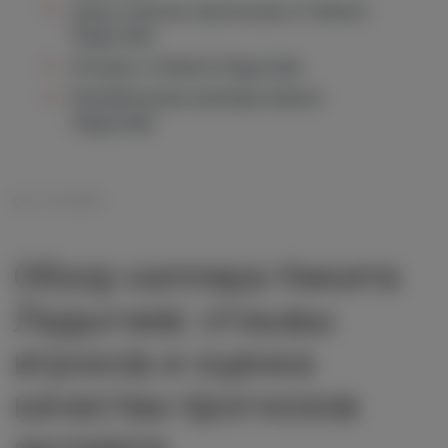
Цены платных прогнозов от Никита
Ладыгаев
Отзывы о Никита Ладыгаев
Разоблачение каппера Никита
Ладыгаев
15.10.2024
Обзор каппера Никита
Ладыгаев: отзывы
игроков и оценка
качества прогнозов