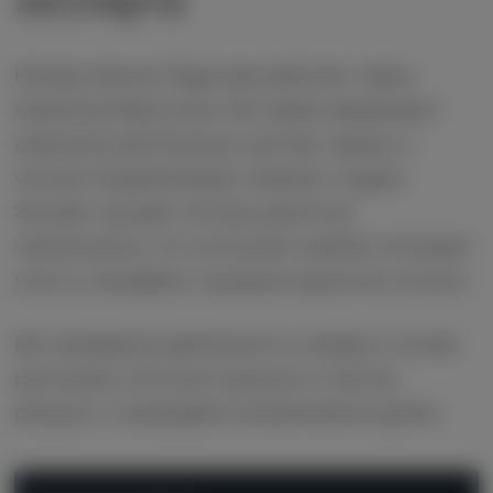
эксперта
Каппер Никита Ладыгаев работает через
агрегатор Впрогнозе. Беттерам предлагают
аналитику футбольных матчей, однако о
четкой специализации говорить трудно.
Эксперт заходит на игры десятков
чемпионатов, что осложняет разбор ситуации:
учесть специфику турниров одиночке сложно.
Мы проверили деятельность капера и готовы
рассказать обо всех минусах и плюсах
ресурса. С выводами познакомимся далее.