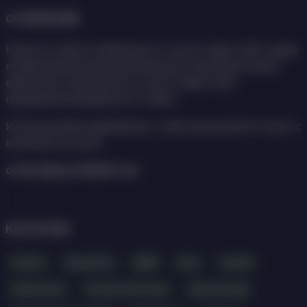
О КОМПАНИИ
Новости спорта из Армении и со всего мира. Сайт создан
независимыми журналистами для освещения жизни
армянских спортсменов со всего мира и для
продвижения армянского спорта.
Использование материалов с сайта допускается только с
активной ссылкой.
contact@sportball24.com
КАТЕГОРИИ
Футбол
Баскетбол
ММА
Бокс
Хоккей
Гимнастика
Тяжелая атлетика
Другие виды