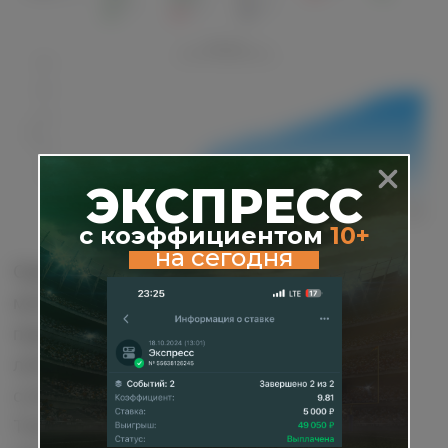
ЭКСПРЕСС
с коэффициентом
10+
на сегодня
Однако у аналитика бывают проигрышные
месяцы. Никита Ладыгаев на Впрогнозе
периодически уходит в минус на 10-20%. В
любом случае наличие подтвержденной
статистики выгодно отличает эксперта от
Time For Money и множества других