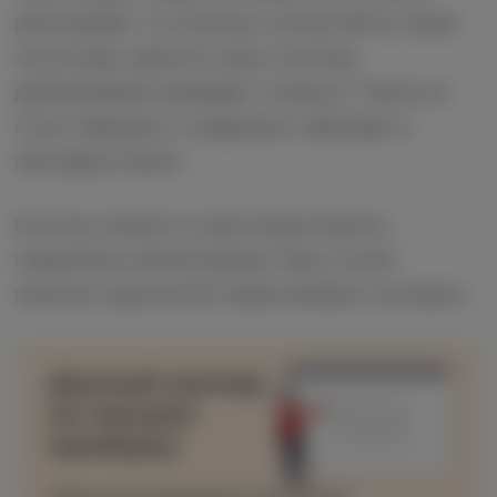
репутацией. У остальных контор КФ на такие
же исходы заметно ниже, поэтому
дублирование приведет к минусу. Также не
стоит забывать о неудачных периодах и
просадках банка.
Если вы играли по прогнозам Никиты,
поделитесь впечатлением. Ваш отклик
поможет другим беттерам выбрать эксперта.
Данный каппер
не прошел
проверку