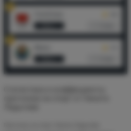
2
FormCrave
4,86
Обзор
Отзывы
3
Murev
4,76
Обзор
Отзывы
Статистика и коэффициенты
прогнозов на спорт от Никита
Ладыгаев
Прогнозы на спорт Никита Ладыгаев