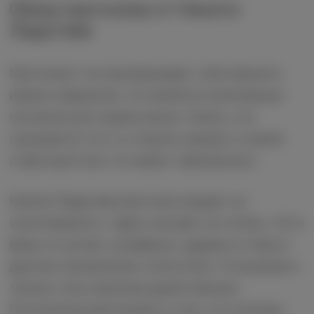
Обзор прогнозов от Никита
Ладыгаев
Прогнозист не подтверждает собственного
имени и фамилии, что является негативным
сигналом для подписчиков. Узнать, кто
скрывается «по ту сторону экрана» и какой
ставочный опыт он имеет, невозможно.
Никита Ладыгаев прогнозы выдает на
смоллмаркеты. Здесь заходят на тоталы, 1х2 и
форы по аутам, штрафным, ударам в створ и
другим показателям статистики. Отношение к
такому типу анализов двойственное.
Положительный момент в том, что конторы