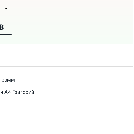
1,03
В
еграмм
н А4 Григорий