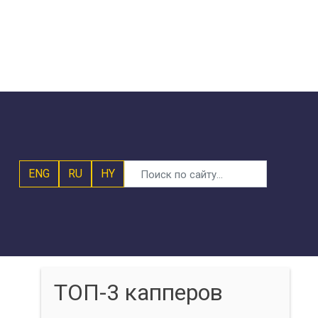
ENG
RU
HY
ТОП-3 капперов