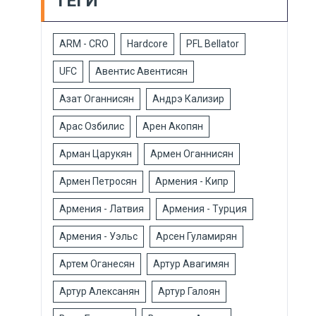
ТЕГИ
ARM - CRO
Hardcore
PFL Bellator
UFC
Авентис Авентисян
Азат Оганнисян
Андрэ Кализир
Арас Озбилис
Арен Акопян
Арман Царукян
Армен Оганнисян
Армен Петросян
Армения - Кипр
Армения - Латвия
Армения - Турция
Армения - Уэльс
Арсен Гуламирян
Артем Оганесян
Артур Авагимян
Артур Алексанян
Артур Галоян