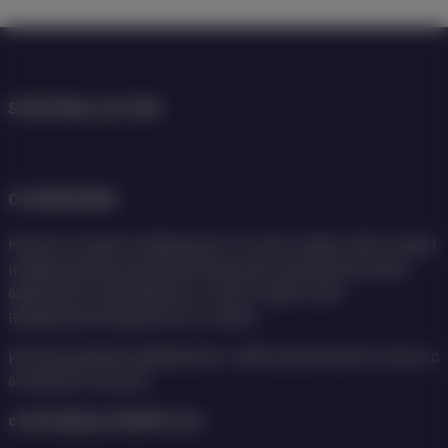
Em
SPORTBALL24.COM
О КОМПАНИИ
Новости спорта из Армении и со всего мира. Сайт создан
независимыми журналистами для освещения жизни
армянских спортсменов со всего мира и для
продвижения армянского спорта.
Использование материалов с сайта допускается только с
активной ссылкой.
contact@sportball24.com