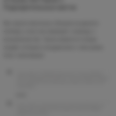
Подозрительные матчи
Мы нашли несколько обзоров на данного
каппера, и все они приводят к выводу о
мошенничестве. Также имеются отзывы
людей, которые сотрудничали с ним ранее.
Опыт негативный.