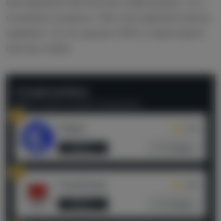
выкладывали бесплатную информацию, но в
основном за деньги. При этом администратор
заверяет, что его данные 100% и гарантируют
проход ставки.
ЛУЧШИЕ КАППЕРЫ
Рейтинг основан на оценках пользователей
1
Trekor
4,94
Обзор
Отзывы
2
FormCrave
4,86
Обзор
Отзывы