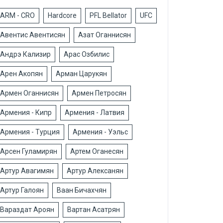
ARM - CRO
Hardcore
PFL Bellator
UFC
Авентис Авентисян
Азат Оганнисян
Андрэ Кализир
Арас Озбилис
Арен Акопян
Арман Царукян
Армен Оганнисян
Армен Петросян
Армения - Кипр
Армения - Латвия
Армения - Турция
Армения - Уэльс
Арсен Гуламирян
Артем Оганесян
Артур Авагимян
Артур Алексанян
Артур Галоян
Ваан Бичахчян
Вараздат Ароян
Вартан Асатрян