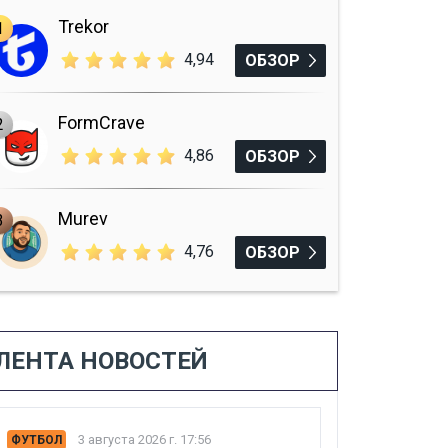
Trekor
1
4,94
ОБЗОР
FormCrave
2
4,86
ОБЗОР
Murev
3
4,76
ОБЗОР
ЛЕНТА НОВОСТЕЙ
3 августа 2026 г. 17:56
ФУТБОЛ