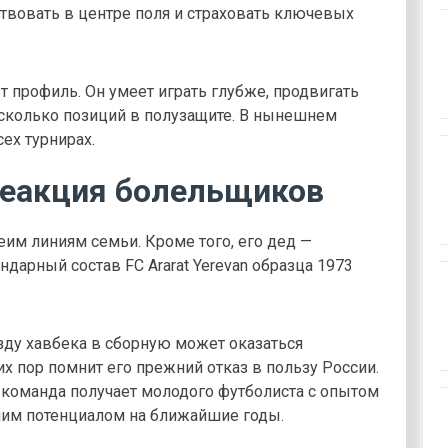
ствовать в центре поля и страховать ключевых
т профиль. Он умеет играть глубже, продвигать
есколько позиций в полузащите. В нынешнем
ех турнирах.
реакция болельщиков
еим линиям семьи. Кроме того, его дед —
дарный состав FC Ararat Yerevan образца 1973
ду хавбека в сборную может оказаться
х пор помнит его прежний отказ в пользу России.
я команда получает молодого футболиста с опытом
шим потенциалом на ближайшие годы.