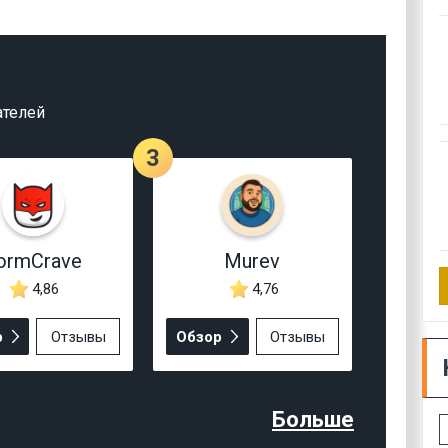
ателей
3
ormCrave
Murev
4,86
4,76
р
Отзывы
Обзор
Отзывы
Больше