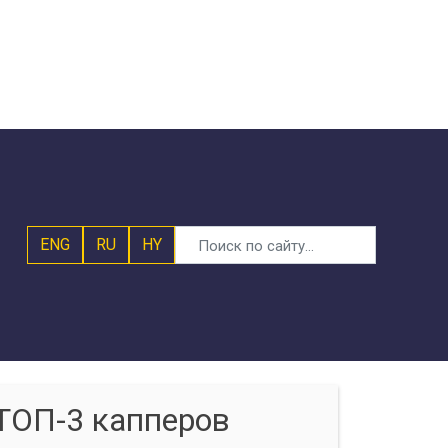
ENG
RU
HY
ТОП-3 капперов