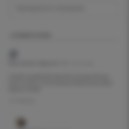
Имя
3
КОММЕНТАРИЕВ
Emai
Константин Тарасов Z
11 часов назад
Спасибо за разбор👍Посоветуйте где можно больше
такого почитать, хочется меньше воды больше дела))
Заранее спасибо
Ответить