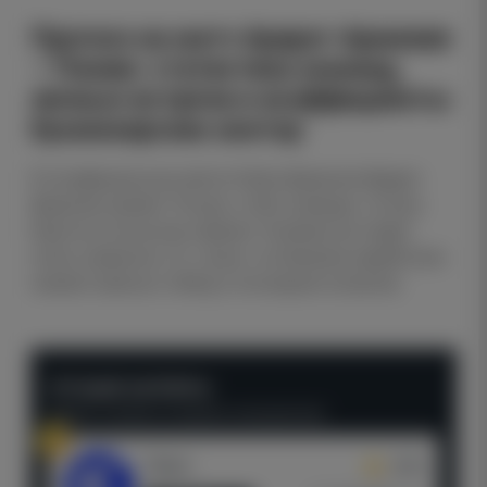
Прогноз на матч Арарат-Армения
– Пюник: статистика команд,
личные встречи и коэффициенты
букмекерских контор
В полуфинальном матче Кубка Армении Арарат-
Армения примет Пюник, и обе команды готовы
бороться за выход в финал. Хозяева выглядят
очень уверенно, но «львы» из Еревана заработали
немало важных побед в последних встречах.
ЛУЧШИЕ КАППЕРЫ
Рейтинг основан на оценках пользователей
1
Trekor
4,94