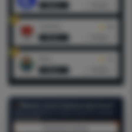
Обзор
Отзывы
2
FormCrave
4,86
Обзор
Отзывы
3
Murev
4,76
Обзор
Отзывы
Ищешь качественные прогнозы?
Обрати внимание на топовые проекты по мнению
посетителей
Смотреть рейтинг