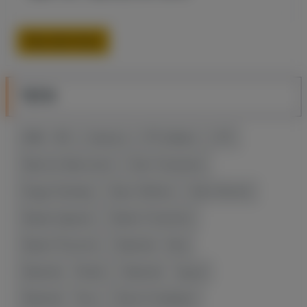
Еще прогнозы
ТЕГИ
ARM - CRO
Hardcore
PFL Bellator
UFC
Авентис Авентисян
Азат Оганнисян
Андрэ Кализир
Арас Озбилис
Арен Акопян
Арман Царукян
Армен Оганнисян
Армен Петросян
Армения - Кипр
Армения - Латвия
Армения - Турция
Армения - Уэльс
Арсен Гуламирян