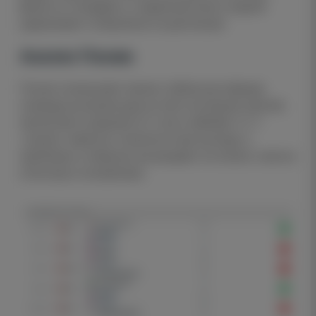
фланги и стандарты, а надёжная игра в защите
удерживает соперников на дистанции.
Анализ Пюник
Пюник показывает менее стабильную форму:
команда выиграла два из пяти последних матчей,
пропуская в среднем 2,2 гола и забивая 1,2. У
«львов» заметны сложности при выезде, а
проблемы в обороне вынуждают их искать счастья
в быстрых контратаках.