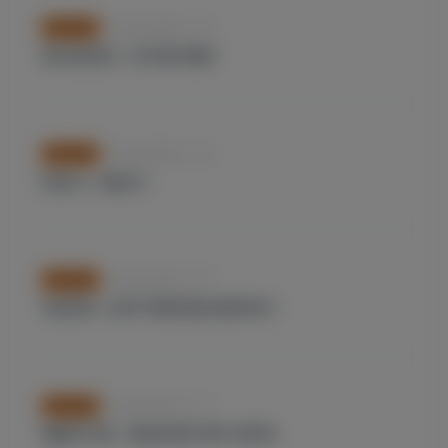
4 мая 2026 г. 0:12
ФУТБОЛ
АРСЕНАЛ - АТЛЕТИКО
4 мая 2026 г. 0:12
ФУТБОЛ
НОА 2 - ВАН 2
4 мая 2026 г. 0:12
ФУТБОЛ
ЧЕЛСИ - НОТТИНГЕМ ФОРЕСТ
4 мая 2026 г. 0:11
ФУТБОЛ
ЭВЕРТОН - МАНЧЕСТЕР СИТИ