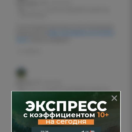
Зуказанов
5 часов назад
Имя
Ответ на:
Спасибо за разбор👍Посоветуйте где
можно больше …
Emai
Тут не так много прогнозов, но есть полноценные
разборы матчей
https://sportball24.com/ru/trekor-
otzyv/
. Должно понравится
Ответить
Данила
2 часа назад
Имя
Ответ на:
Спасибо за разбор👍Посоветуйте где
можно больше …
ЭКСПРЕСС
Emai
Можно випку у него взять, она копейки стоит, там
с коэффициентом
10+
больше матчей и разборов тоже
на сегодня
Ответить