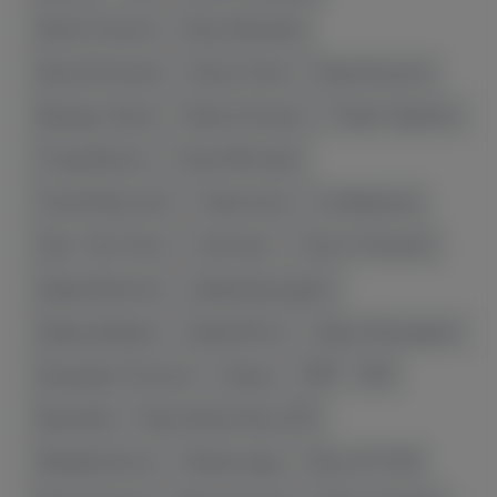
Артем Оганесян
Артур Авагимян
Артур Алексанян
Артур Галоян
Ваан Бичахчян
Вараздат Ароян
Вартан Асатрян
Геворк Саркисян
Гегард Мусаси
Генрих Мхитарян
Георгий Арутюнян
Гимнастика
Гор Манвелян
Грант-Леон Ранос
Грепплинг
Гурген Оганнисян
Давид Аванесян
Давид Бурхударян
Давид Давидян
Давид Мгоян
Дарон Искендерян
Джорджио Петросян
Дзюдо
ЕВРО - 2024
Еврокубки
Европейские Игры 2023
Жирайр Шагоян
Зимние виды
Игры СНГ 2023