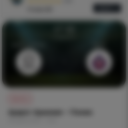
4,76
ОБЗОР
Отзывы (43)
Футбол
Арарат-Армения – Пюник
28 апреля 2025 г. 18:26