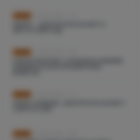
3 августа 2026 г. 17:56
ФУТБОЛ
АРАРАТ — ЦЕЛЕ ПРОГНОЗ НА МАТЧ 4
АВГУСТА 2026 ГОДА
3 августа 2026 г. 17:45
ФУТБОЛ
РОБСОН КОНТРАКТ С КЛУБОМ ИЗ АРМЕНИИ
ПОДПИСАЛ ПОСЛЕ ПРОСМОТРОВ В
БЕЛАРУСИ
3 августа 2026 г. 17:12
ФУТБОЛ
АРАРАТ-АРМЕНИЯ - ЦЕЛЕ ПРОГНОЗ НА МАТЧ
4 АВГУСТА 2026
3 августа 2026 г. 15:49
ФУТБОЛ