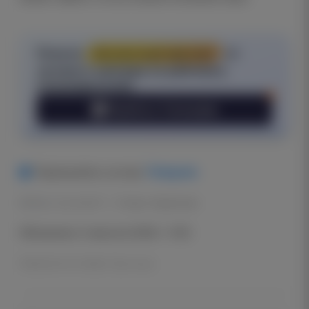
Получи
бесплатный прогноз
от
лучшего каппера по рейтингу
пользователей
Перейти в Телеграмм
Telegram.
Подпишитесь на наш
Автор:
Спорт Армении
Sportball24
Обновлено: 6 августа 2026 г. 9:20
Новости по теме:
Прогнозы