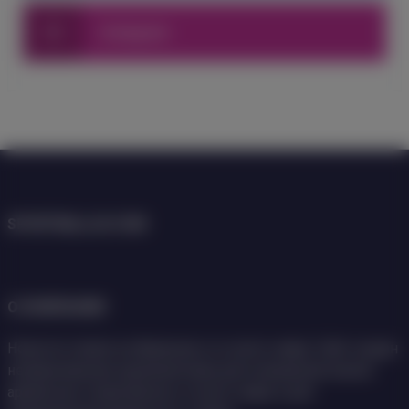
Instagram
SPORTBALL24.COM
О КОМПАНИИ
Новости спорта из Армении и со всего мира. Сайт создан
независимыми журналистами для освещения жизни
армянских спортсменов со всего мира и для