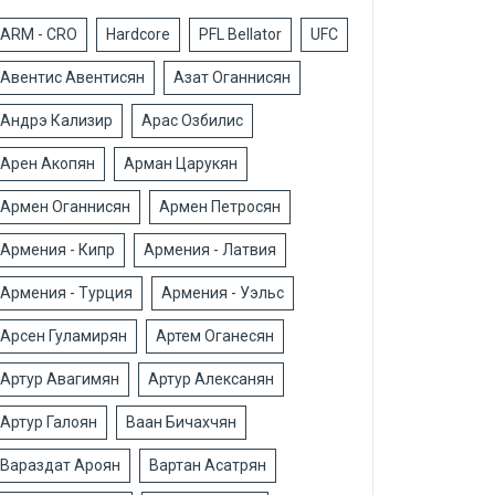
ARM - CRO
Hardcore
PFL Bellator
UFC
Авентис Авентисян
Азат Оганнисян
Андрэ Кализир
Арас Озбилис
Арен Акопян
Арман Царукян
Армен Оганнисян
Армен Петросян
Армения - Кипр
Армения - Латвия
Армения - Турция
Армения - Уэльс
Арсен Гуламирян
Артем Оганесян
Артур Авагимян
Артур Алексанян
Артур Галоян
Ваан Бичахчян
Вараздат Ароян
Вартан Асатрян