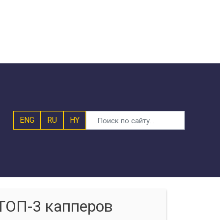
ENG
RU
HY
ТОП-3 капперов