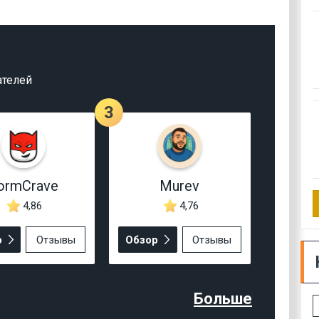
ателей
3
ormCrave
Murev
4,86
4,76
р
Отзывы
Обзор
Отзывы
Больше