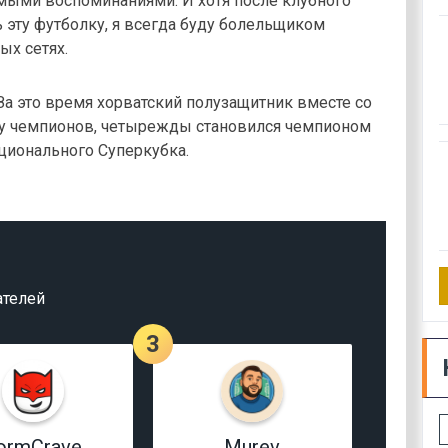
мыми воспоминаниями. И хотя после клубного
 эту футболку, я всегда буду болельщиком
ых сетях.
 За это время хорватский полузащитник вместе со
у чемпионов, четырежды становился чемпионом
ационального Суперкубка.
ателей
3
ormCrave
Murev