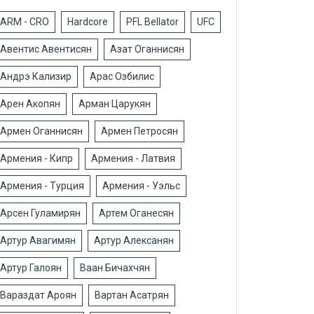
ARM - CRO
Hardcore
PFL Bellator
UFC
Авентис Авентисян
Азат Оганнисян
Андрэ Кализир
Арас Озбилис
Арен Акопян
Арман Царукян
Армен Оганнисян
Армен Петросян
Армения - Кипр
Армения - Латвия
Армения - Турция
Армения - Уэльс
Арсен Гуламирян
Артем Оганесян
Артур Авагимян
Артур Алексанян
Артур Галоян
Ваан Бичахчян
Вараздат Ароян
Вартан Асатрян