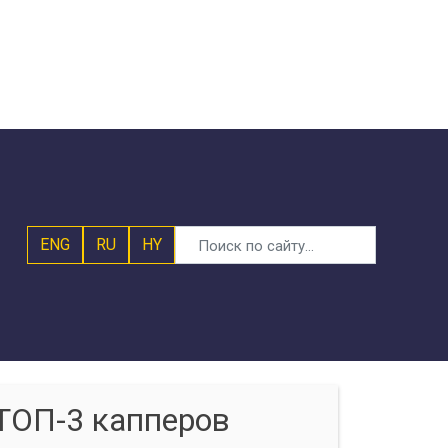
ENG
RU
HY
ТОП-3 капперов