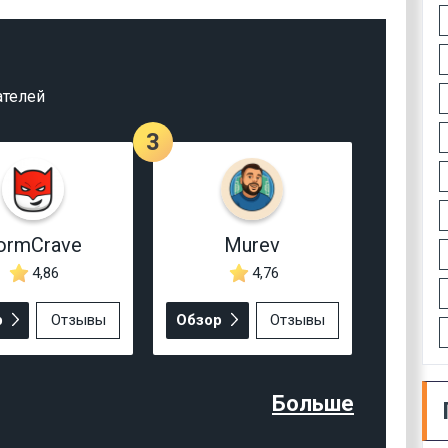
ателей
3
ormCrave
Murev
4,86
4,76
р
Отзывы
Обзор
Отзывы
Больше