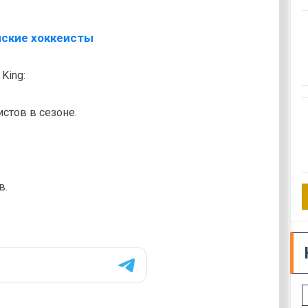
King:
истов в сезоне.
в.