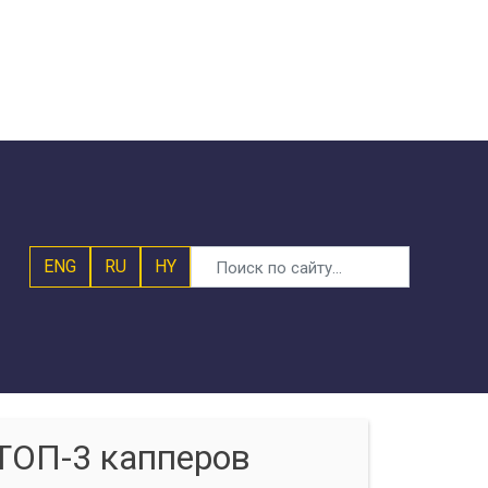
ENG
RU
HY
ТОП-3 капперов