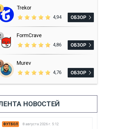
Trekor
1
4,94
ОБЗОР
FormCrave
2
4,86
ОБЗОР
Murev
3
4,76
ОБЗОР
ЛЕНТА НОВОСТЕЙ
8 августа 2026 г. 5:12
ФУТБОЛ