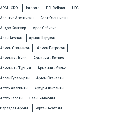
ARM - CRO
Hardcore
PFL Bellator
UFC
Авентис Авентисян
Азат Оганнисян
Андрэ Кализир
Арас Озбилис
Арен Акопян
Арман Царукян
Армен Оганнисян
Армен Петросян
Армения - Кипр
Армения - Латвия
Армения - Турция
Армения - Уэльс
Арсен Гуламирян
Артем Оганесян
Артур Авагимян
Артур Алексанян
Артур Галоян
Ваан Бичахчян
Вараздат Ароян
Вартан Асатрян