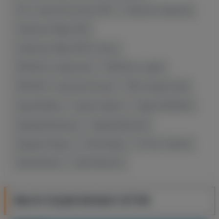
ЧЕ по тяжелой атлетике 2024
Чемпионат Армении
Чемпионат Мира 2022
Чемпионат Мира 2023 по боксу
ЧМ 2023 по гимнастике
ЧМ 2023 по самбо
ЧМ 2023 по тяжелой атлетике
ЧМ по борьбе 2023
Эдгар Бабаян
Эдгар Севикян
Эдмен Шахбазян
Эдуард Багринцев
Эдуард Вартанян
Эдуард Сперцян
Эксклюзивы
Энтони Туманян
Эрик Базинян
Эрик Исраелян
МЫ В СОЦИАЛЬНЫХ СЕТЯХ