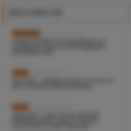
ЛЕНТА НОВОСТЕЙ
8 августа 2026 г. 16:00
ДРУГИЕ ВИДЫ
АРМАН ЦАРУКЯН ТИТУЛЬНЫЙ БОЙ: UFC
ПООБЕЩАЛА ШАНС ПОСЛЕ ПОЕДИНКА С
МАУРИСИО РУФИ
8 августа 2026 г. 5:12
ФУТБОЛ
БЕНТОНИТ - ОЛИМИА РЕЗЕРВ: ПРОГНОЗ НА
МАТЧ И РАЗБОР ФОРМЫ КОМАНД
7 августа 2026 г. 23:15
ФУТБОЛ
ДЖОН ВАН ’Т СХИП: ИГРОК СБОРНОЙ
АРМЕНИИ НАЗВАЛ НОВОГО ТРЕНЕРА
КАЗАХСТАНА «СУПЕРТРЕНЕРОМ»