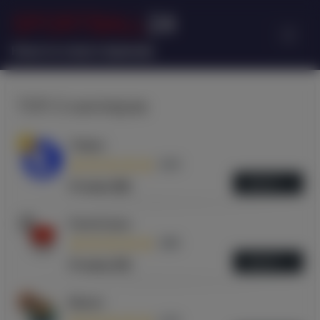
SPORTBALL
24
Новости спорта Армении
ТОП-3 капперов
1
Trekor
4,94
ОБЗОР
Отзывы (86)
2
FormCrave
4,86
ОБЗОР
Отзывы (30)
3
Murev