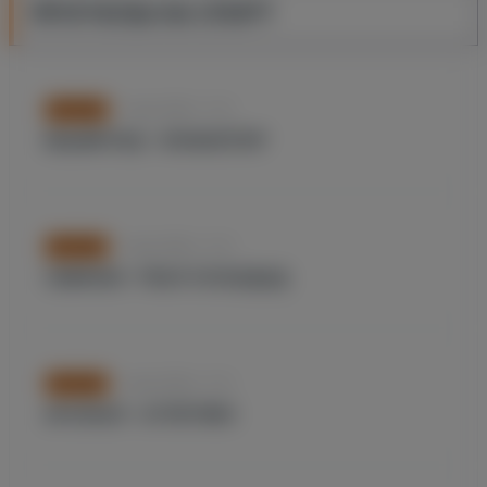
ПРОГНОЗЫ НА СПОРТ
4 мая 2026 г. 0:13
ФУТБОЛ
БЕШИКТАШ - КОНЬЯСПОР
4 мая 2026 г. 0:13
ФУТБОЛ
СЕВИЛЬЯ - РЕАЛ СОСЬЕДАД
4 мая 2026 г. 0:12
ФУТБОЛ
АРСЕНАЛ - АТЛЕТИКО