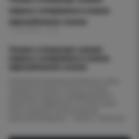
первых соперников в новом
еврокубковом сезоне
17 июня 2026 г. 12:20
Пюник и Алашкерт узнали
первых соперников в новом
еврокубковом сезоне
Еврокубковая кампания для армянских клубов
становится все ближе. В Ньоне состоялась
жеребьевка стартового квалификационного
раунда Лиги конференций, по итогам которой
своих соперников получили сразу два
представителя Армении — «Пюник» и «Алашкерт».