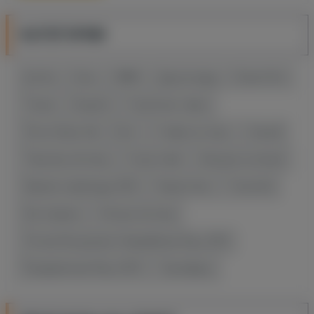
КАТЕГОРИИ
Футбол
Бокс
ММА
Другие виды
Баскетбол
Теннис
Борьба
Стратегии ставок
Лента Новостей
Блог
Ставки на спорт
Хоккей
Тяжелая атлетика
Слоупстайл
Фигурное катание
Зимняя олимпиада 2026
Гимнастика
Стрельба
Фехтование
Легкая атлетика
Летние Юношиские Олимаийские Игры 2026
Панармянские Игры 2023
Трансферы