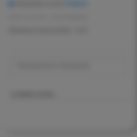
Telegram.
Подпишитесь на наш
Автор:
Спорт Армении
Sportball24
Обновлено: 8 августа 2026 г. 16:47
Имя
0
КОММЕНТАРИЕВ
Emai