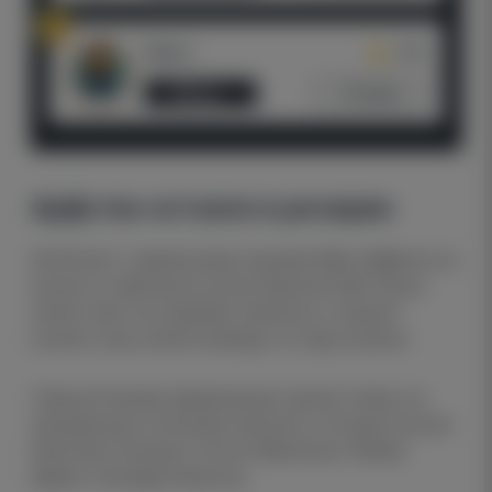
3
Murev
4,76
Обзор
Отзывы
Арфстен остался в резерве
Футболист с армянскими корнями Макс Арфстен не
вошел в стартовый состав сборной США. Игрок
начнет матч на скамейке запасных и сможет
усилить игру своей команды по ходу встречи.
Главный тренер американцев сделал ставку на
проверенное сочетание игроков, в которое вошли
Кристиан Пулишич, Уэстон Маккенни, Тайлер
Адамс и Фоларин Балоган.