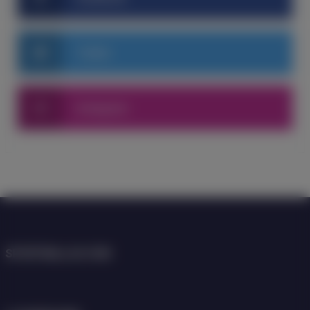
Twitter
Instagram
SPORTBALL24.COM