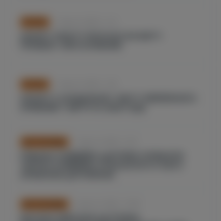
7 августа 2026 г. 5:12
ФУТБОЛ
АРАРАТ УРАРТУ ПРОГНОЗ НА МАТЧ
ПРЕМЬЕР-ЛИГИ АРМЕНИИ
7 августа 2026 г. 4:53
ФУТБОЛ
АРАРАТ Е САРДАРАПАТ: МАТЧ ЧЕМПИОНАТА
АРМЕНИИ 7 АВГУСТА 2026 ГОДА
7 августа 2026 г. 3:35
ДРУГИЕ ВИДЫ
РЕВАНШ ОЛИВЕЙРА ЦАРУКЯН СОРВАЛСЯ:
ЧАРЛЬЗ ОЛИВЕЙРА ОТКАЗАЛСЯ ОТ БОЯ С
АРМАНОМ ЦАРУКЯНОМ
6 августа 2026 г. 18:56
ДРУГИЕ ВИДЫ
МОГИЛА НИКОЛАЯ ЦАТУРЯНА: