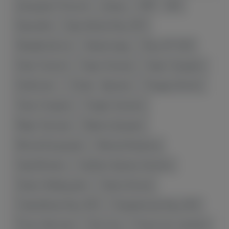
Джорджио Петросян
Дзюдо
ЕВРО - 2024
Еврокубки
Европейские Игры 2023
Жирайр Шагоян
Зимние виды
Игры СНГ 2023
Камо Оганесян
Карен Хачанов
Карен Чухаджян
Кикбоксинг
Латвия - Армения
Лендруш Акопян
Лукас Селараян
Людвиг Шолинян
Марат Григорян
Мартин Джуарян
Мелсик Багдасарян
Минеев Исмаилов
Наир Меликян
Норберто Бриаско-Балекян
Ованес Амбарцумян
Ованес Бачков
Олимпийские Игры 2024
Панармянские Игры 2023
Петрос Аветисян
Прогнозы
Результаты турниров