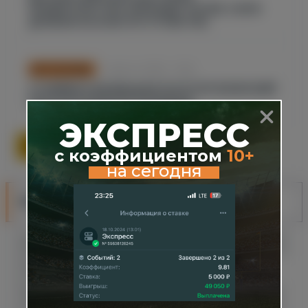
ПРАВИТЕЛЬСТВО НАПРАВИТ БОЛЕЕ 2 МЛН
ДРАМОВ НА БЛАГОУСТРОЙСТВО
6 августа 2026 г. 18:35
ДРУГИЕ ВИДЫ
СУЛЕЙМАН МАХМАДОВ ПОСЕТИЛ ВОИНСКИЙ
ПАНТЕОН ЕРАБЛУР В ЕРЕВАНЕ
ЭКСПРЕСС
Еще новости
с коэффициентом
10+
на сегодня
КАТЕГОРИИ
Футбол
Бокс
ММА
Другие виды
Баскетбол
Теннис
Борьба
Стратегии ставок
Лента Новостей
Блог
Ставки на спорт
Хоккей