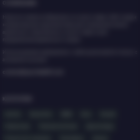
О КОМПАНИИ
Новости спорта из Армении и со всего мира. Сайт создан
независимыми журналистами для освещения жизни
армянских спортсменов со всего мира и для
продвижения армянского спорта.
Использование материалов с сайта допускается только с
активной ссылкой.
contact@sportball24.com
КАТЕГОРИИ
Футбол
Баскетбол
ММА
Бокс
Хоккей
Гимнастика
Тяжелая атлетика
Другие виды
Результаты турниров
Трансферы
Дзюдо