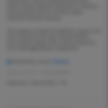
Американцы считаются фаворитами встречи,
однако сборная Парагвая традиционно отличается
организованной игрой и способна создать
проблемы любому сопернику.
Обе команды постараются заработать первые очки
уже в стартовом туре, ведь плотная борьба в
группе делает каждую игру особенно важной на
пути к плей-офф мирового первенства.
Telegram.
Подпишитесь на наш
Автор:
Спорт Армении
Sportball24
Обновлено: 7 августа 2026 г. 7:43