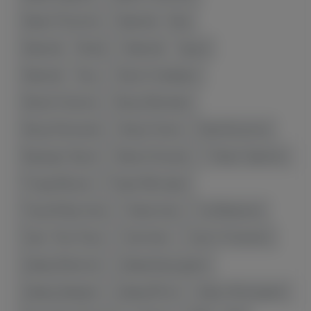
Армен Петросян
Армения - Кипр
Армения - Латвия
Армения - Турция
Армения - Уэльс
Арсен Гуламирян
Артем Оганесян
Артур Авагимян
Артур Алексанян
Артур Галоян
Ваан Бичахчян
Вараздат Ароян
Вартан Асатрян
Геворк Саркисян
Гегард Мусаси
Генрих Мхитарян
Георгий Арутюнян
Гимнастика
Гор Манвелян
Грант-Леон Ранос
Грепплинг
Гурген Оганнисян
Давид Аванесян
Давид Бурхударян
Давид Давидян
Давид Мгоян
Дарон Искендерян