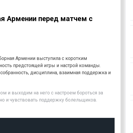
ая Армении перед матчем с
сборная Армении выступила с коротким
ность предстоящей игры и настрой команды.
собранность, дисциплина, взаимная поддержка и
ом и выходим на него с настроем бороться за
нно и чувствовать поддержку болельщиков.