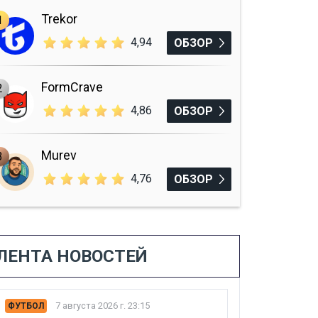
Trekor
1
4,94
ОБЗОР
FormCrave
2
4,86
ОБЗОР
Murev
3
4,76
ОБЗОР
ЛЕНТА НОВОСТЕЙ
7 августа 2026 г. 23:15
ФУТБОЛ