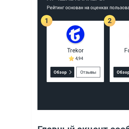
Рейтинг основан на оценках пользов
1
2
Trekor
F
4,94
Обзор
Отзывы
Обзо