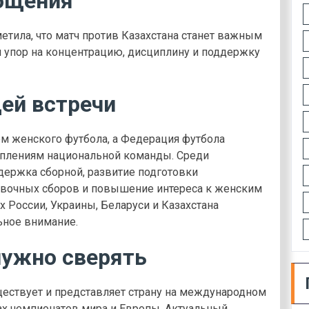
бщения
етила, что матч против Казахстана станет важным
н упор на концентрацию, дисциплину и поддержку
ей встречи
м женского футбола, а Федерация футбола
уплениям национальной команды. Среди
ержка сборной, развитие подготовки
овочных сборов и повышение интереса к женским
х России, Украины, Беларуси и Казахстана
ьное внимание.
нужно сверять
ществует и представляет страну на международном
рах чемпионатов мира и Европы. Актуальный