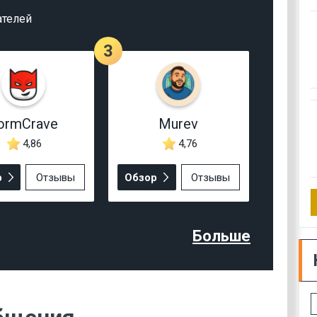
ателей
3
ormCrave
Murev
4,86
4,76
р
Отзывы
Обзор
Отзывы
Больше