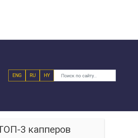
ENG
RU
HY
ТОП-3 капперов