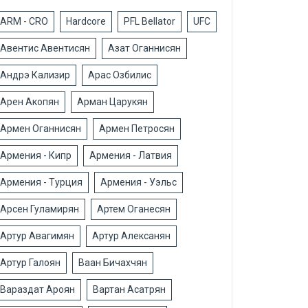
ARM - CRO
Hardcore
PFL Bellator
UFC
Авентис Авентисян
Азат Оганнисян
Андрэ Кализир
Арас Озбилис
Арен Акопян
Арман Царукян
Армен Оганнисян
Армен Петросян
Армения - Кипр
Армения - Латвия
Армения - Турция
Армения - Уэльс
Арсен Гуламирян
Артем Оганесян
Артур Авагимян
Артур Алексанян
Артур Галоян
Ваан Бичахчян
Вараздат Ароян
Вартан Асатрян