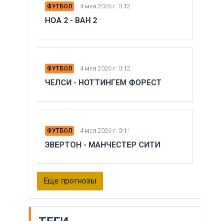
4 мая 2026 г. 0:12
ФУТБОЛ
НОА 2 - ВАН 2
4 мая 2026 г. 0:12
ФУТБОЛ
ЧЕЛСИ - НОТТИНГЕМ ФОРЕСТ
4 мая 2026 г. 0:11
ФУТБОЛ
ЭВЕРТОН - МАНЧЕСТЕР СИТИ
Еще прогнозы