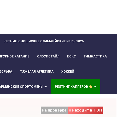
ЛЕТНИЕ ЮНОШИСКИЕ ОЛИМАИЙСКИЕ ИГРЫ 2026
ИГУРНОЕ КАТАНИЕ
СЛОУПСТАЙЛ
БОКС
ГИМНАСТИКА
БОРЬБА
ТЯЖЕЛАЯ АТЛЕТИКА
ХОККЕЙ
АРМЯНСКИЕ СПОРТСМЕНЫ
РЕЙТИНГ КАППЕРОВ
На проверке
Не входит в ТОП