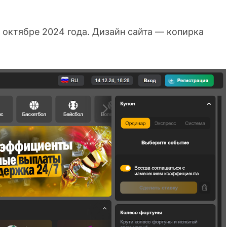
 октябре 2024 года. Дизайн сайта — копирка