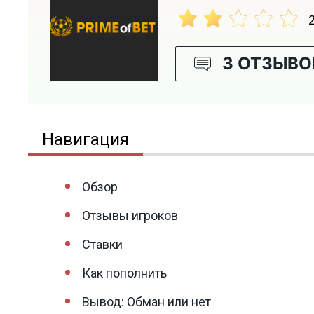
2
3 ОТЗЫВО
Навигация
Обзор
Отзывы игроков
Ставки
Как пополнить
Вывод: Обман или нет