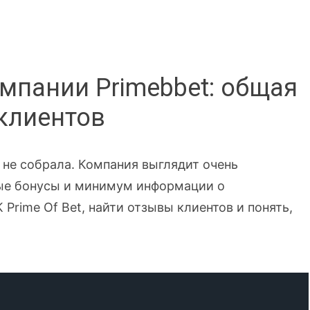
мпании Primebbet: общая
клиентов
 не собрала. Компания выглядит очень
ные бонусы и минимум информации о
rime Of Bet, найти отзывы клиентов и понять,