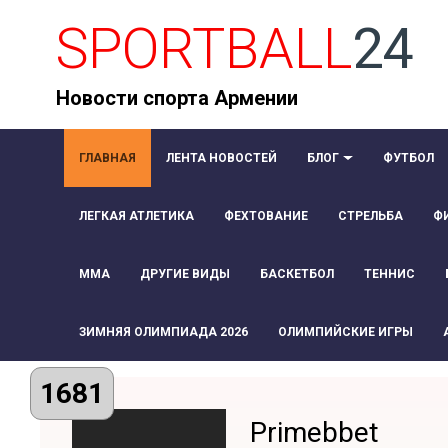
SPORTBALL
24
Новости спорта Армении
ГЛАВНАЯ
ЛЕНТА НОВОСТЕЙ
БЛОГ
ФУТБОЛ
ЛЕГКАЯ АТЛЕТИКА
ФЕХТОВАНИЕ
СТРЕЛЬБА
Ф
ММА
ДРУГИЕ ВИДЫ
БАСКЕТБОЛ
ТЕННИС
ЗИМНЯЯ ОЛИМПИАДА 2026
ОЛИМПИЙСКИЕ ИГРЫ
1681
Primebbet