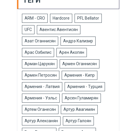
ТЕГИ
ARM - CRO
Hardcore
PFL Bellator
UFC
Авентис Авентисян
Азат Оганнисян
Андрэ Кализир
Арас Озбилис
Арен Акопян
Арман Царукян
Армен Оганнисян
Армен Петросян
Армения - Кипр
Армения - Латвия
Армения - Турция
Армения - Уэльс
Арсен Гуламирян
Артем Оганесян
Артур Авагимян
Артур Алексанян
Артур Галоян