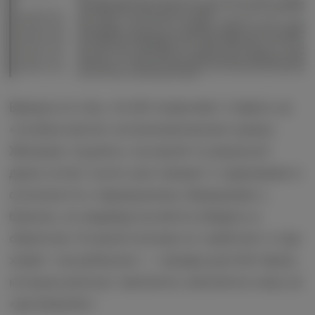
Вранье и в том, что БК позволяют ставить на
«особые матчи» астрономические суммы.
Желание «грузить» на какой-то результат
даже сотню тысяч уже говорит о лудомании и
склонности к неразумному обращению с
банком, но индивид пытается убедить в
обратном. В какой конторе он «работал» и где
живет «за рубежом» — загадка для беттеров,
которые рискнут заплатить непонятно кому за
«договорняк».