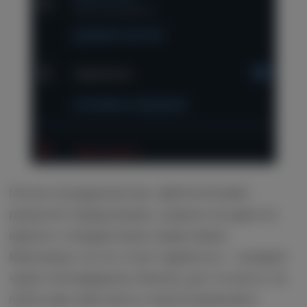
После сотрудничества с @informinsider
результат предсказуем, а деньги не удастся
вернуть стандартными средствами.
Максимум, на что стоит надеяться — возврат
через техподдержку банков, да и те могут не
пойти вам навстречу и проигнорировать