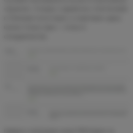
«буратин». Отзывы о заработке с Informinsider
в Телеграм отсутствуют, и советовать здесь
можно только одно — отказ от
сотрудничества.
Найден и телеграмм-канал PROCapper за