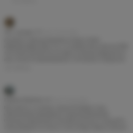
Ответить
781_saroyan
3 дня, 15 часов назад
Им
Да манал я такие договорняки, которые толкает
информинсайдер. Мало того, что перевёл ему за прогноз 5000,
Em
так он меня ещё уболтал поставить не меньше двадцатки на
игру, так как это верняковый матч. Естественно, я продул всё.
Ответить
Evgeniy Dimitriev
3 дня, 19 часов назад
Им
Мне кажется, что каппер с проекта Prokapper очень
небезопасный и максимально сомнительный каппер!
Em
Поскольку слишком много негатива льётся в его сторону!!! По
этому проверять его лично я точно не буду. И вам не советую!