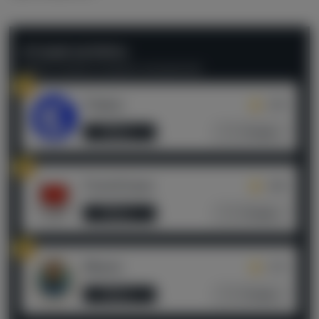
ЛУЧШИЕ КАППЕРЫ
Рейтинг основан на оценках пользователей
1
Trekor
4,94
Обзор
Отзывы
2
FormCrave
4,86
Обзор
Отзывы
3
Murev
4,76
Обзор
Отзывы