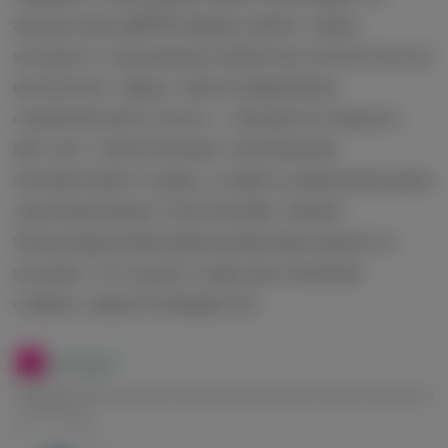
авторством @PROCapper_admin, связь
которого с изученным проектом полностью не
исключить. Здесь также предлагали
сомнительные услуги — раскрутку банка и
вип-чат с несколькими «железными
экспрессами» в день, по факту равнозначными
«договорнякам» Informinsider. Некий
Олександр Бойко/Дмитриев брал деньги и
исчезал, что грозит и вам при желании
ставить через Prokapper Ru.