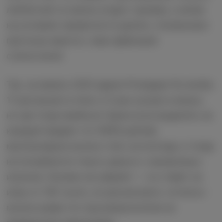
любой матч в каком угодно турнире, а затем
на условиях приватности делать «попанские»
прогнозы вместе с явно фейковой
статистикой.
Так, за апрель 2025 админ Prokapper Ru якобы
17 раз вышел в плюс и 5 раз сыграл в минус,
но где тогда прибыль? Даже если выделять на
каждый предикт по 10000 рублей,
миллионером можно стать за полгода, и тогда
не потребуется тянуть деньги с незнакомых
игроков. Аноним же уверяет — он ставит на
игры от 100 тысяч, но рассмотреть «отчеты»
можно разве что под микроскопом на