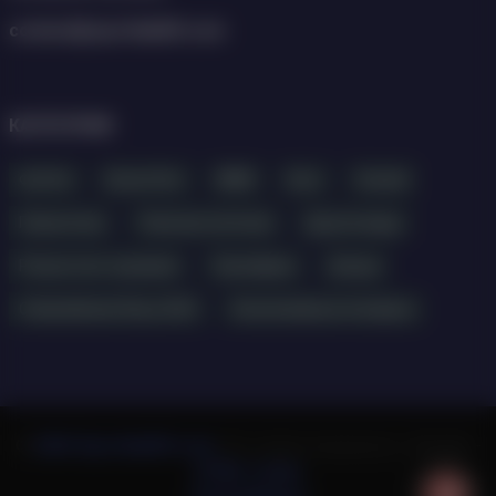
contact@sportball24.com
КАТЕГОРИИ
Футбол
Баскетбол
ММА
Бокс
Хоккей
Гимнастика
Тяжелая атлетика
Другие виды
Результаты турниров
Трансферы
Дзюдо
Олимпийские Игры 2024
Эксклюзивные интервью
©
2024 Sportball24.com
. Все права защищены.
Дизайн -
HTML Codex