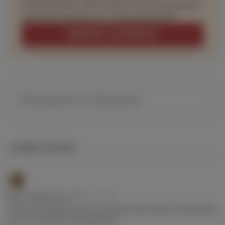
проверенных прогнозистов получивших
высокие оценки от пользователей
РЕЙТИНГ КАППЕРОВ
Им
КОММЕНТАРИЕВ
Em
Karen Nazaryan
3 дня назад
Последнее время на кого не наткнусь одно гавно. Посоветуйте
кого-то толкового пожалуйста🙏