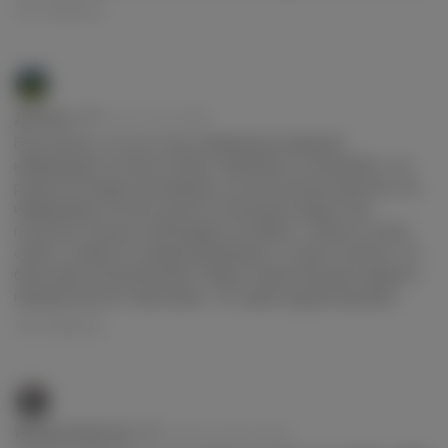
Ответить
Данила
4 дня, 4 часа назад
Им
Ежу понятно, что нет у него никакой достоверной
информации. Он просто берет любой матч и объявляет, что
Em
результаты будут договорные, а потом пытается всучить эту
информацию. Кстати, просит он большую сумму. Если
посчитать сколько необходимо поставить, чтобы не только
отбить стоимость и маржу букмекера, то станет понятно, что
банк нужен значительный. Ставить такую большую сумму по
наводке мутного персонажа - это самое худшее решение.
Ответить
Witalij Rudnicki
5 дней, 13 часов назад