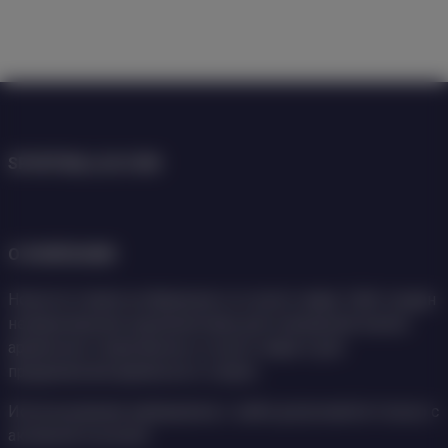
Им
Em
SPORTBALL24.COM
О КОМПАНИИ
Новости спорта из Армении и со всего мира. Сайт создан
независимыми журналистами для освещения жизни
армянских спортсменов со всего мира и для
продвижения армянского спорта.
Использование материалов с сайта допускается только с
активной ссылкой.