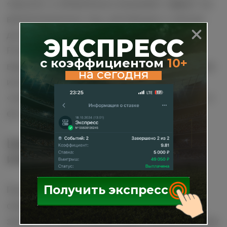
«вкусно» и обязательно возымеют эффект на
впечатлительных лиц, мечтающих о легком
доходе. Проблема в том, что основатель
ЭКСПРЕСС
Prokapper Ru ничего и никому не заплатит,
с коэффициентом
10+
ведь в американской MLS, испанской Сегунде
на сегодня
или Лиге Европы никто не организовывает
«матчи под диктовку» на потеху мошеннику и
его публике.
Цены «договорняков»
информатора Прокаппер
Получить экспресс
Проверка e-mail Informinsider Gmail Com
определила адрес действующим, но это не
значит, что при отправке денег непонятно кому