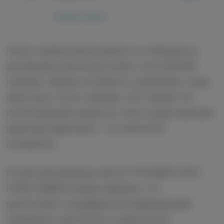
Число подписчиков канала со ставками на
договорные матчи достигает почти 68 000
человек. Однако активность проявляют лишь
несколько тысяч человек. Это говорит об
использовании накрутки. Хотя существующая
реальная аудитория – это неплохой
показатель.
В ленте Договорные матчи (ТОЧНЫЙ СЧЕТ)
FIXED GAMES каппер заявляет, что
располагает инсайдерской информацией,
связанной с футболом, и делится ею