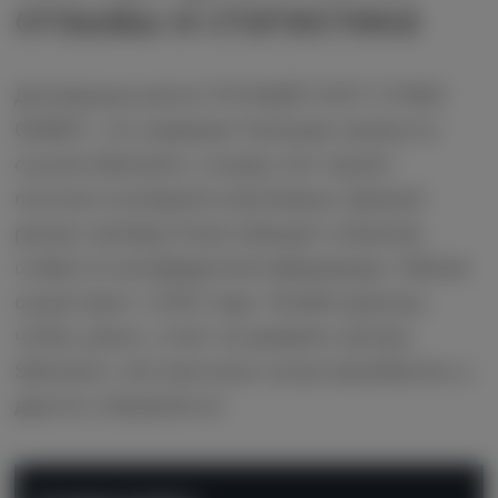
отзывы и статистика
Договорные матчи (ТОЧНЫЙ СЧЕТ) | FIXED
GAMES – это название Телеграм-канала по
ссылке Sbematch, отзывы этот проект
получил в интернете негативные. Данный
ресурс каппера Олега обещает клиентам
ставки по инсайдерской информации. Паблик
существует с 2022 года. Читайте дальше,
чтобы узнать, стоит ли доверять автору
Sbematch, или прогнозы лучше приобретать у
другого специалиста.