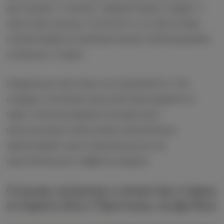
дистанции. А значит, первый минус сведет к
нулю весь доход. Отчетность по прогнозам
ограничивается выборочными публикациями
успешных ставок.
Неудачные прогнозы не отражаются. Это
создает иллюзию высокой проходимости
пари. Использование экспрессов с
несколькими событиями значительно
увеличивает риск проигрыша из-за
накопительного эффекта маржи.
Отзывы игроков о качестве ставок
в Серега Zevs | Прогнозы на футбол