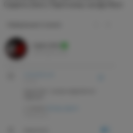
Серега Zevs | Прогнозы на футбол