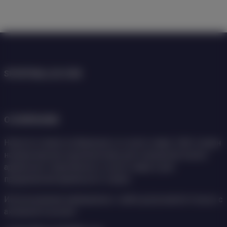
Em
SPORTBALL24.COM
О КОМПАНИИ
Новости спорта из Армении и со всего мира. Сайт создан
независимыми журналистами для освещения жизни
армянских спортсменов со всего мира и для
продвижения армянского спорта.
Использование материалов с сайта допускается только с
активной ссылкой.