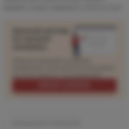
Доверять такому специалисту точно не стоит.
Данный каппер
не прошел
проверку
Обратите внимание на рейтинг
проверенных прогнозистов получивших
высокие оценки от пользователей
РЕЙТИНГ КАППЕРОВ