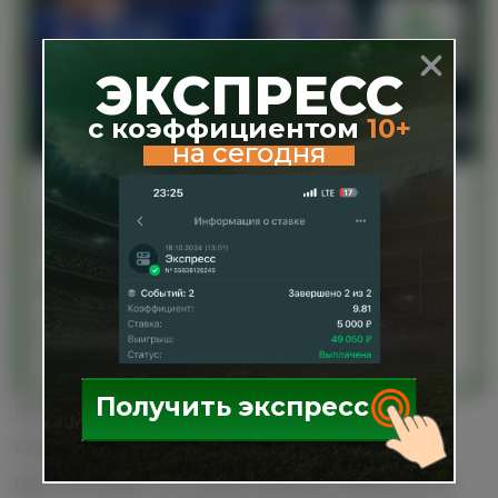
ЭКСПРЕСС
с коэффициентом
10+
на сегодня
Получить экспресс
Прогнозы преимущественно публикуются с
коэффициентами до 1.60. Это не позволяет
рассчитывать на существенную прибыль на