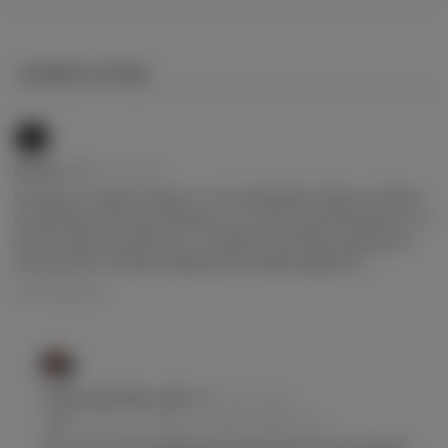
Им
КОММЕНТАРИЕВ
Em
Edmon
2 дня назад
Не пару лет, зашел чекнуть что по каналам которые остались
в подписках. Все испоганились, кто статку начал рисовать, кто
просто перестал работать. С новыми тоже беда, одни доги /
послеоплаты. Походу нормальные ставки умирают?)
Ответить
TYOM JAN DBA LAVE
1 день назад
Им
Ответ на:
Не пару лет, зашел чекнуть что …
Та не, есть куча нормальных проектов. Вот тип с душой