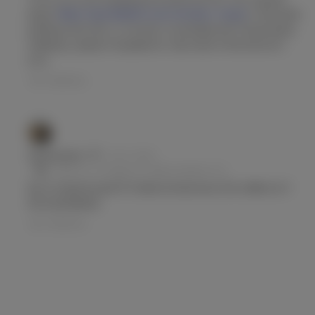
Em
ведет
https://sportball24.com/ru/trekor-otzyv/
и там прям
разборы матчей, со статкой, со всей фигней. Посмотришь
поймешь, уверен понравится, там и много бесплатного
есть.
Ответить
Зуказанов
1 день назад
Им
Ответ на:
Не пару лет, зашел чекнуть что …
Да, он прикольный. И ставки интересные, без лайва на 3
Em
лига малайзии)
Ответить
Им