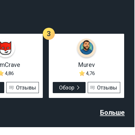
3
rmCrave
Murev
4,86
4,76
Отзывы
Обзор
Отзывы
Больше