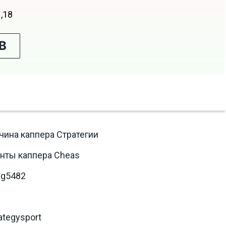
1,18
В
чина каппера Стратегии
нты каппера Cheas
ng5482
ategysport