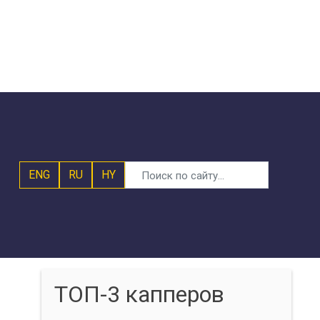
ENG
RU
HY
ТОП-3 капперов