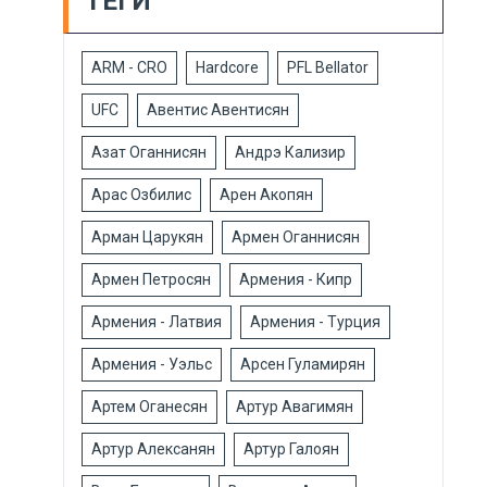
ТЕГИ
ARM - CRO
Hardcore
PFL Bellator
UFC
Авентис Авентисян
Азат Оганнисян
Андрэ Кализир
Арас Озбилис
Арен Акопян
Арман Царукян
Армен Оганнисян
Армен Петросян
Армения - Кипр
Армения - Латвия
Армения - Турция
Армения - Уэльс
Арсен Гуламирян
Артем Оганесян
Артур Авагимян
Артур Алексанян
Артур Галоян