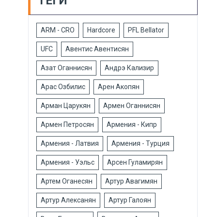
ТЕГИ
ARM - CRO
Hardcore
PFL Bellator
UFC
Авентис Авентисян
Азат Оганнисян
Андрэ Кализир
Арас Озбилис
Арен Акопян
Арман Царукян
Армен Оганнисян
Армен Петросян
Армения - Кипр
Армения - Латвия
Армения - Турция
Армения - Уэльс
Арсен Гуламирян
Артем Оганесян
Артур Авагимян
Артур Алексанян
Артур Галоян