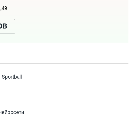
4,49
ОВ
Sportball
 нейросети