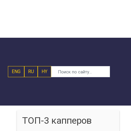
ENG
RU
HY
ТОП-3 капперов