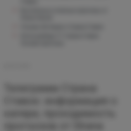
Ставок
Бесплатные и платные прогнозы от
Strana Stavok
Отзывы беттеров о Страна Ставок
Итоги разбора ТГ Страна Ставок
Лучшие прогнозы
28.10.2024
Телеграмм Страна
Ставок: информация о
капере, проходимость
прогнозов от Strana