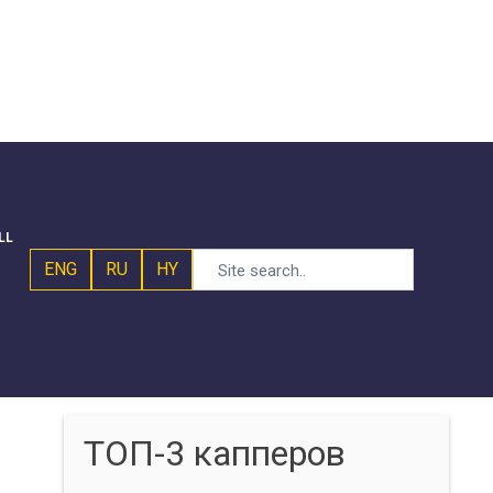
LL
ENG
RU
HY
ТОП-3 капперов