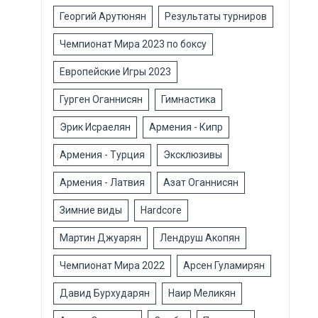
Георгий Арутюнян
Результаты турниров
Чемпионат Мира 2023 по боксу
Европейские Игры 2023
Гурген Оганнисян
Гимнастика
Эрик Исраелян
Армения - Кипр
Армения - Турция
Эксклюзивы
Армения - Латвия
Азат Оганнисян
Зимние виды
Hardcore
Мартин Джуарян
Лендруш Акопян
Чемпионат Мира 2022
Арсен Гуламирян
Давид Бурхударян
Наир Меликян