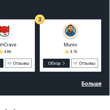
3
rmCrave
Murev
4.86
4.76
Отзывы
Обзор
Отзывы
Больше