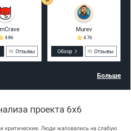
rmCrave
Murev
4.86
4.76
Отзывы
Обзор
Отзывы
Больше
нализа проекта 6x6
ли критические. Люди жаловались на слабую