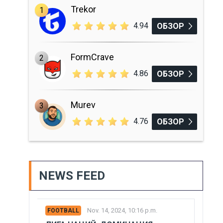
Trekor
1
4.94
ОБЗОР
FormCrave
2
4.86
ОБЗОР
Murev
3
4.76
ОБЗОР
NEWS FEED
Nov. 14, 2024, 10:16 p.m.
FOOTBALL