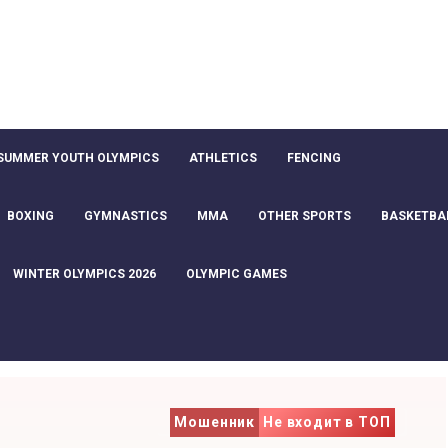
SUMMER YOUTH OLYMPICS
ATHLETICS
FENCING
BOXING
GYMNASTICS
MMA
OTHER SPORTS
BASKETBA
WINTER OLYMPICS 2026
OLYMPIC GAMES
Мошенник
Не входит в ТОП