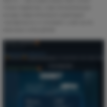
просто — при уходе в минус банк сольет
только подписчик, а при положительном
исходе ставки Antoneny4 сымитирует
«экспертность» и «отожмет» у него за это
несколько сотен рублей.