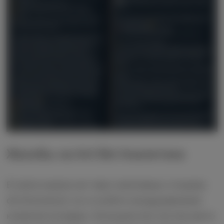
Жалобы на Ant Bet Аналитика
В ленте канала нет явно негативных отзывов
об Antoneny4, но и особого воодушевления
клиентов не видно. Большинство постов никто