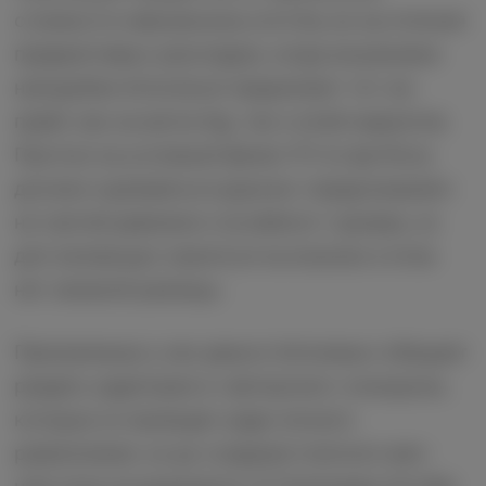
стоимости невозможна хотя бы из-за отличия
предматчевых раскладов, когда мошенники
наподобие Antoneny4 предлагают тот же
прайс как на матчи big, так и small-маркетов.
Прогноз на условный финал ЛЧ по футболу
должен оцениваться дороже «предсказания»
на третий дивизион случайного турнира, но
для желающих нажиться на игроках в этом
нет никакой разницы.
Присвоенные у них деньги Антоненыч обещает
раздать аудитории в «авторских» конкурсах,
которые он проводит ради личного
развлечения, но до создания платного вип-