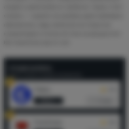
людям в увеличении их прибыли. Сразу стоит
сказать — оценить ее уровень даже примерно
невозможно, ведь несмотря на открытые
комментарии отчетов об этом на ресурсе Ant
Bet Аналитика просто нет.
ЛУЧШИЕ КАППЕРЫ
Рейтинг основан на оценках пользователей
1
Trekor
4.94
Обзор
Отзывы
2
FormCrave
4.86