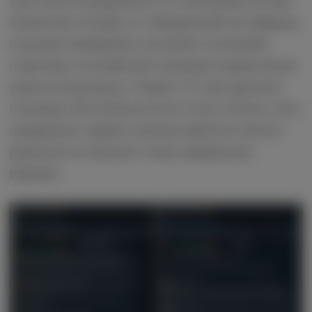
чата пока не додумался. В Телеграмм Ant Bet
Аналитика отзывы от победителей не найдены,
а аноним намеренно усложнил сочетание
стартовых условий для лишения подписчиков
шанса на выигрыш. Угадать ТС при удачном
стечении обстоятельств не столь сложно, зато
определить первого автора забитого мяча в
реальности поможет лишь нереальное
везение.