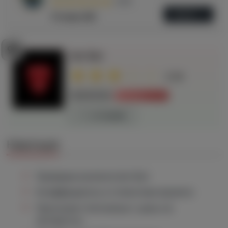
4.76
ОБЗОР
Отзывы (43)
92
Ant Bet
2.34
На проверке
Не входит в ТОП
3 ОТЗЫВОВ
Навигация
Проверка контента Ант Бет
Коэффициенты и статистика проекта
Прогнозист Антоненыч: цены на
экспрессы