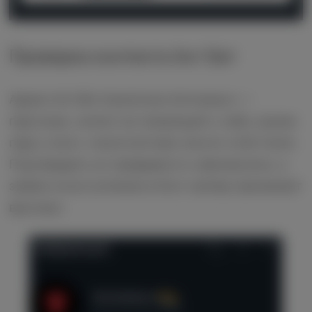
Проверка контента Ант Бет
Админ Ant Bet Аналитика Антоненыч —
персонаж, ничего не говорящий о себе, кроме
пары слов о «многолетнем опыте» в беттинге.
Подтвердить их правдивость невозможно, а
заявки на вступление в блог каппер принимает
вручную.