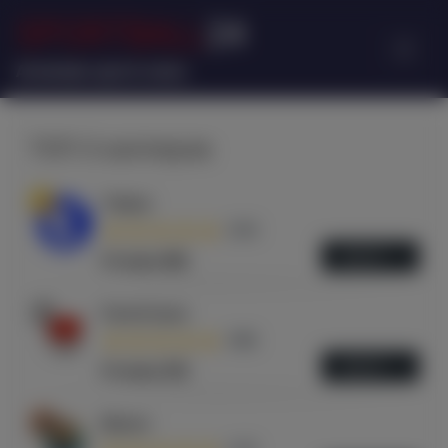
SPORTBALL
24
Armenian sports news
ТОП-3 капперов
1
Trekor
4.94
ОБЗОР
Отзывы (86)
2
FormCrave
4.86
ОБЗОР
Отзывы (30)
3
Murev