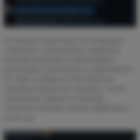
В основном он практикует его на продаже
«паровозов», дополнительно «развлекая»
беттеров конкурсами и привлечением к
регистрации в нелегальной на территории РФ
БК. Идея о создании Ant Bet Аналитика
Телеграмм пришла ему «внезапно», только
при реальных навыках составления
экспрессов Антоненыч должен зарабатывать
на них сам.