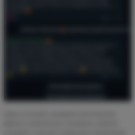
Здесь он входит в доверие классическим
фейком сомнительных капперов, а именно
легендой о помощи совершенно незнакомым