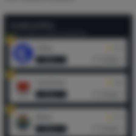
ЛУЧШИЕ КАППЕРЫ
Рейтинг основан на оценках пользователей
1
Trekor
4.94
Обзор
Отзывы
2
FormCrave
4.86
Обзор
Отзывы
3
Murev
4.76
Обзор
Отзывы