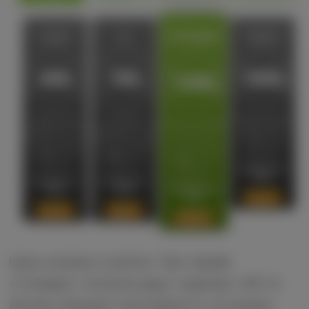
Цены указаны в рублях. При тарифе
«Стандарт» игрокам дадут ординар с КФ 1.5.
Авторы обещают проходимость на уровне