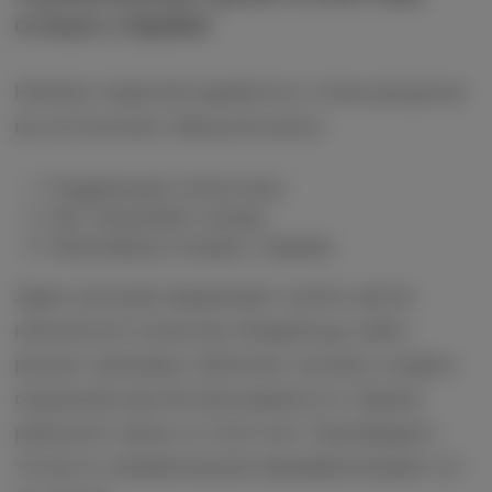
отзыв о Apebet
Никаких гарантий заработка с этим ресурсом
вы не получите. Минусов много:
Поддельная статистика.
Нет описаний к играм.
Негативные отзывы о Apebet.
Здесь игрокам предлагают купить матчи
непонятного качества. Владельцы сайта
рисуют красивые таблички, пытаясь создать
ощущение крутой проходимости. Однако
реального проку от этого нет. Подтвердить
точность независимыми верификаторами тут