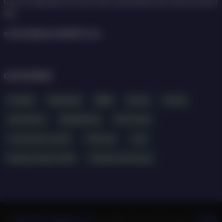
Use of materials from the site is permitted only with an active
link.
contact@sportball24.com
CATEGORIES
Football
Basketball
MMA
Boxing
Hockey
Gymnastics
Weightlifting
Other kinds
Tournament results
Transfers
Judo
Olympic Games 2024
Exclusive interviews
©
2024 Sportball24.com
. All rights reserved.
Design -
HTML