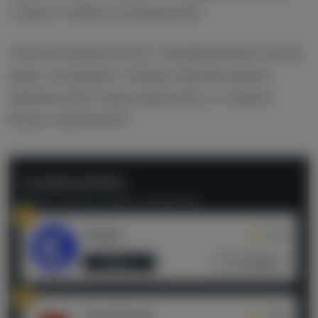
ставок в лайве не обнаружено.
Схем мошенничества с продвижением контор
здесь не увидели. Каперу незачем давать
заранее убыточные результаты и сливать
банки клиентов БК.
ЛУЧШИЕ КАППЕРЫ
Рейтинг основан на оценках пользователей
1
Trekor
4.94
Обзор
Отзывы
2
FormCrave
4.86