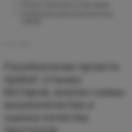
Отзывы о прогнозах на спорт Apebet
Разоблачение проекта или наш отзыв
о Apebet
01.10.2024
Разоблачение проекта
Apebet: отзывы
беттеров, анализ схемы
мошенничества и
оценка качества
прогнозов