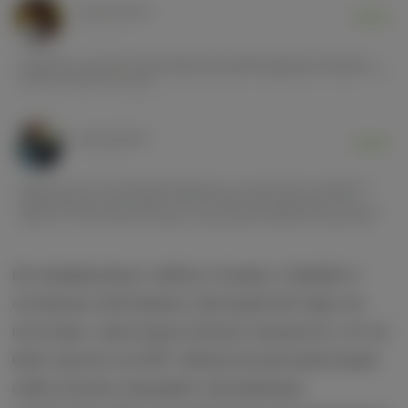
На независимых сайтах отзывы о Apebet в
основном негативные. Доходов беттеры не
получают, некоторые игроки жалуются, что их
банк просел на 50%. Минусом для репутации
сайта игроки называют рисованную