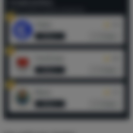
ЛУЧШИЕ КАППЕРЫ
Рейтинг основан на оценках пользователей
1
Trekor
4.94
Обзор
Отзывы
2
FormCrave
4.86
Обзор
Отзывы
3
Murev
4.76
Обзор
Отзывы