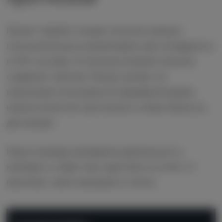
Проект Apebet отзывы получил разные:
положительные комментарии нам попадаются
в 10% случаев. Остальные мнения игроков
содержат негатив. Ресурс ругают за
нежелание пользоваться верификаторами,
низкое качество прогнозов и сливы банка на
дистанции.
Наша команда проверила деятельность
каппера и ставит ему один балл из пяти. О
причинах таких выводов в статье.