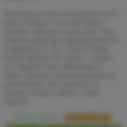
Независимых отчетов о проходимости мы не
нашли. В разделе «Статистика» авторы
указывают таблицы по типам ставок, пишут
название команд, прогнозируемый результат,
коэффициенты и статус. Плюсы отмечают
зеленой надписью Win, минусы — красной
Lose. Надежной такую информацию не
назвать. Выяснить, какой реальный прогноз
делали капперы сайта, нереально. На
площадке же можно написать любую
табличку.