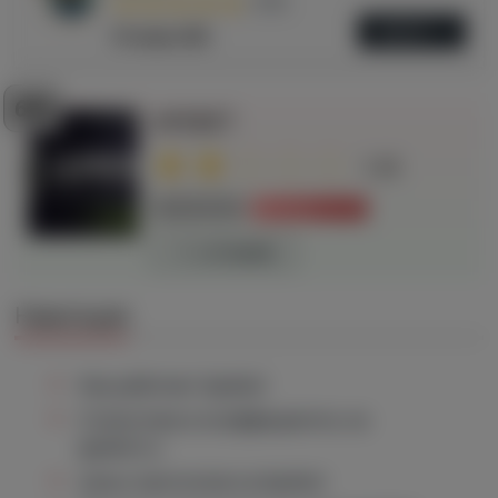
4.76
ОБЗОР
Отзывы (43)
654
APEBET
1.23
На проверке
Не входит в ТОП
3 ОТЗЫВОВ
Навигация
Как работает Apebet
Статистика и коэффициенты на
apebet.ru
Цены прогнозов на Apebet