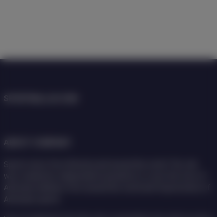
Им
Em
SPORTBALL24.COM
ABOUT COMPANY
Sports news from Armenia and around the world. The site
was created by independent journalists to cover the lives of
Armenian athletes from around the world and forpromotion of
Armenian sports.