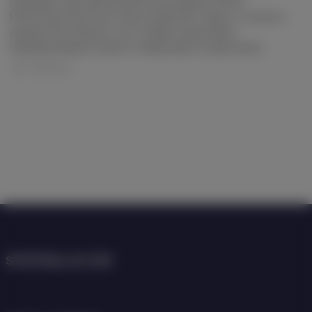
скринами, подставляя результаты задним числом.
Бесплатные прогнозы тоже не работают, видно, что просто
рандом. Все в минусе, а эти "профи" продолжают
переименовывать проект и накручивать подписчиков.
Ответить
Им
Em
SPORTBALL24.COM