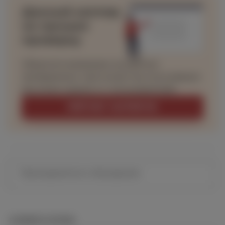
Данный каппер
не прошел
проверку
Обратите внимание на рейтинг
проверенных прогнозистов получивших
высокие оценки от пользователей
РЕЙТИНГ КАППЕРОВ
Им
КОММЕНТАРИЕВ
Em