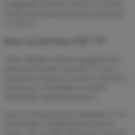
коэффициент экспертов. Обычно, котировки
лучших аналитиков находились в диапазоне
от 1.6 до 2.2.
Цены на прогнозы в BET TIP
Чтобы оформить платное сотрудничество с
выбранным капером через BET TIP, нужно
приобрести подписку на сигналы. Группового
вип чата нет, и пользователь получает
информацию в формате рассылки.
Цена на платные прогнозы начиналась от 100
рублей в день. Приобретение доступа на
месяц стоит уже 1000-1250 рублей. На bet tip