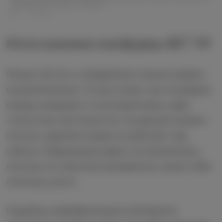
Итоги анализа платформы BET TIP
Ресурс bet tip ru определенно нельзя назвать
мошенническим. Он выступает как посредник
между каперами и пользователями, ведя
статистику прогнозистов. На данный момент,
похоже, администрация не работает над
сайтом. Информация давно не обновлялась,
поэтому не советуем приобретать какие-либо
платные услуги.
Подобных верификаторов в Интернете