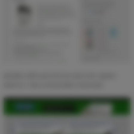
Дизайн сайта достаточно простой, однако
вместе с тем и интуитивно понятный.