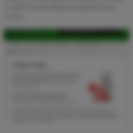
ru имеются разнообразные вариантов для
оплаты.