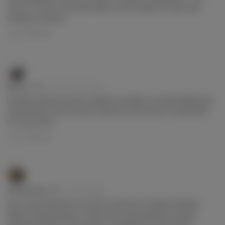
ничего, только пыльный архив с прогнозами, которые уже
никому не нужны.
Ответить
Masis
6 дней, 5 часов назад
Им
Не вижу смысла тратить время на сервис, который забросили
сами авторы. Да и когда он работал, было много сомнений в
Em
его честности.
Ответить
Зуказанов
1 неделя назад
Им
Да статистика была честной, но многие топовые капперы
брали слишком дорого. При этом их проходимость редко
Em