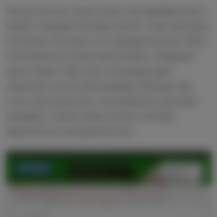
Ресурс bet tip ru выступает как верификатор и
биржа. Каждый человек может стать автором
сигналов, получая от их продажи доход. Либо
пользоваться этими прогнозами, совершая
свои ставки. При этом, площадка дает
гарантию отсутствия развода. Прежде чем
стать прогнозистом, пользователь проходит
проверку. Такая схема сильно снижает
вероятность мошенничества.