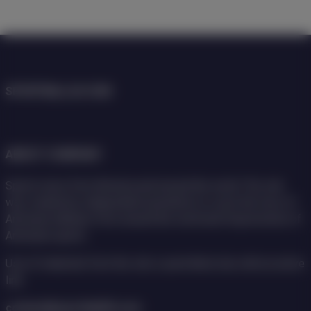
Em
SPORTBALL24.COM
ABOUT COMPANY
Sports news from Armenia and around the world. The site
was created by independent journalists to cover the lives of
Armenian athletes from around the world and forpromotion of
Armenian sports.
Use of materials from the site is permitted only with an active
link.
contact@sportball24.com