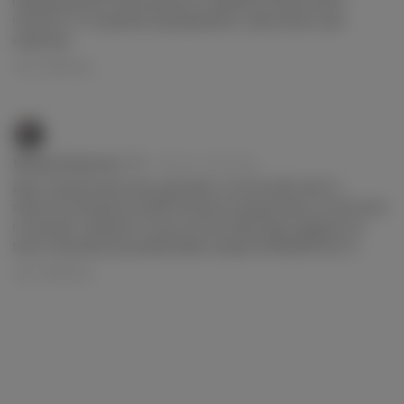
превышала 60%. Для реального заработка нужно было
покупать 3-4 подписки одновременно. Дороговато для
новичков.
Ответить
Witalij Rudnicki
1 неделя, 2 дня назад
Им
Друг покупал прогнозы слил банк, а потом сайт просто
перестал обновляться! 🤡 Типа мы не мошенники, но прогнозы
Em
не заходят, извините. Ну да, конечно! 😂 Такие сервисы это
просто мусорка для доверчивых людей, НЕ ВЕДИТЕСЬ! 🚨
Ответить
Им