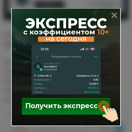
Обзор
Отзывы
ЭКСПРЕСС
с коэффициентом
10+
Статистика проходимости и
на сегодня
коэффициенты
На bet tip ru велась статистика по каждому
конкретному каперу. Отследить ее можно
было через рейтинг лучших, худших и PRO
прогнозистов. Как это выглядело, можно
увидеть на скрине ниже.
Получить экспресс