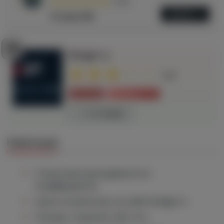
4.76
ОБЗОР
Отзывы (43)
76
Betgpt ru
2.4
Мошенник
Не входит в ТОП
8 ОТЗЫВОВ
Навигация
Статистика проходимости и
коэффициенты
Цены на прогнозы на сайте betgpt ru
Отзывы о проекте «бет гпт»