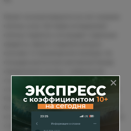
Проект не монетизируется за счет оказания
платных услуг. Беттерам не предлагают
платных подписок и не продают отдельные
предикты. Деньги создатели ресурса
получают от букмекерской компании. На
площадке расположен рекламный баннер
определенной конторы с реферальной
ссылкой. Букмекер платит создателям
ЭКСПРЕСС
сообщества за приведенных пользователей.
с коэффициентом
10+
Размер оплаты зависит от проигранной
на сегодня
беттерами суммы. По этой причине авторам
не выгодно размещать на сайте качественные
ставки, ведь тогда пользователи не будут