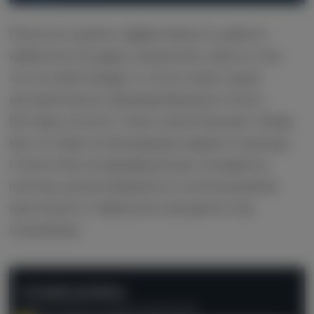
Попытки оценить эффективность работы
нейросети не дадут результата. Дело в том,
что на сайте betgpt ru отсутствуют даже
автоматически сформированные отчеты.
Беттеры не могут знать какой процент побед
был по пари за прошедшие недели и месяцы.
Статистика на верификаторах не ведется,
поэтому целесообразность использования
прогнозов от нейросети находится под
сомнением.
ЛУЧШИЕ КАППЕРЫ
Рейтинг основан на оценках пользователей