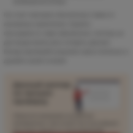
букмекерской конторы.
Не стоит повторять бесплатные ставки от
анонимных аналитиков. Оценить
проходимость пари невозможно, поэтому на
дистанции велик риск потерять депозит.
Всегда принимайте решения самостоятельно и
думайте своей головой.
Данный каппер
не прошел
проверку
Обратите внимание на рейтинг
проверенных прогнозистов получивших
высокие оценки от пользователей