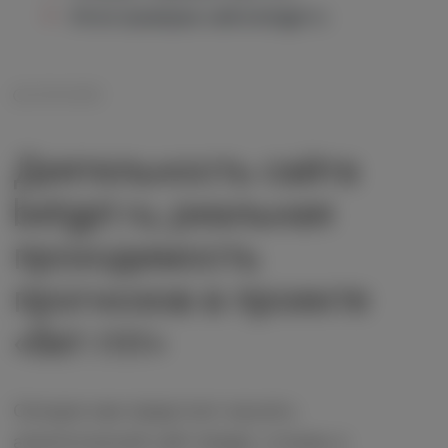
Итоги проверки сайта betgpt ru
03.04.2025
Деятельность сайта
betgpt ru, реальная
проходимость
прогнозов в проекте
«бет гпт»
Сегодня нам предстоит изучить
аналитический сайт betgpt, отзывы и