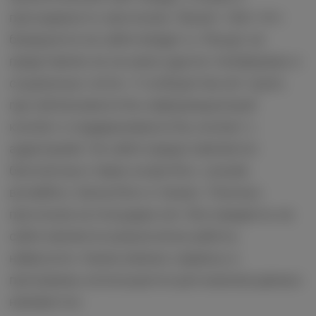
проходимость прогнозов. Проект «бет гпт»
базируется на сайте betgpt ru. Ресурс не
представлен ни на каких других платформах и
социальных сетях. У сообщества нет групп,
где публиковался бы информационный
контент и поддерживался бы контакт с
аудиторией. На сайте предоставляются
бесплатные ставки на футбол, хоккей,
волейбол, баскетбол и теннис. Платных
прогнозов на площадке нет. Все предикты на
сайте являются результатом работы
нейросети. Какие именно сервисы и
программы используются для анализа данных
неизвестно.