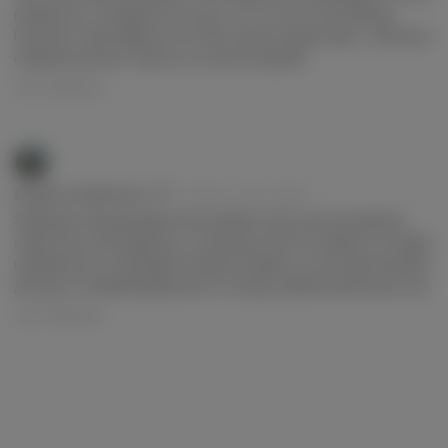
Em
неизвестно. Отзывов почти нет, а те что есть негативные.
Получает себе бабки за счет БК, значит им выгодно, чтобы все
сливали депозит. Короче, не тратьте время!
Ответить
Evgeniy Dimitriev
1 неделя, 1 день назад
Им
Заманили обещаниями лёгких бабок типа у них алгоритмы
секретные, проходимость стопроцентная. А по факту ни софта
Em
нормального, ни разработчиков не видно, в сети одни жалобы.
Да еще и с букмекерами мутят походу. развели меня как лоха.
Ответить
Им