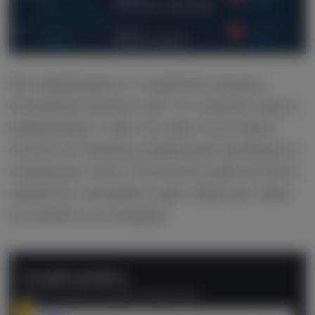
Нет информации и о создателях ресурса.
Основатели проекта «бет гпт» решили скрыть
информацию о себе. На сайте отсутствуют
ссылки на страницы владельцев платформы в
социальных сетях. Посетители сайта не могут
связаться с авторами и дать обратную связь
по контенту на площадке.
ЛУЧШИЕ КАППЕРЫ
Рейтинг основан на оценках пользователей
1