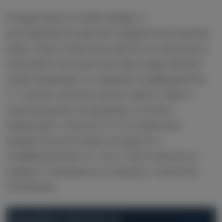
Каждый день на сайте betgpt ru
выкладываются десятки предиктов на разные
виды спорта. Прогнозы делятся на несколько
категорий. Большинство пари представляют
собой ординары со средним коэффициентом
1.7. Также в проекте можно найти ставки с
повышенными котировками, которые
превышают отметке в 2.0. В отдельном
разделе расположены экспрессы с
коэффициентами от 2 до 3. При нажатии на
предикт открывается страница с коротким
описанием.