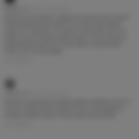
Edmon
5 дней, 20 часов назад
Им
Заплатил 2к за экспресс с кэфом 3.2 ни один исход не зашёл.
Написал Артём, можно разбор? А он скинул один смайл и
Em
удалил чат. Оказалось, этот мастер только маску носит. На
канале толпа, но живых людей не видно. Только ценники и
рефка! Замануха для тех, кто ищет шанс но на деле шанс
только у него, на твои бабки.
Ответить
Yury X
6 дней, 20 часов назад
Им
Заплатил за недельную подписку думал поднимусь а в итоге
тупо всe ставки в минус. Никакой статы нет проходимасть
Em
липовая. Людей в канале похоже накрутили для вида.
Ответить