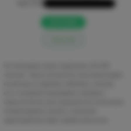
На телеграмм-канал подписаны 144 000
челочек. Такое количество участников редко
встретишь в подобных пабликах, поэтому
есть основания подозревать каппера в
накрутке ботов. Да и решение об отключении
комментариев в группе с огромной
аудиторией выглядит крайне нелогично.