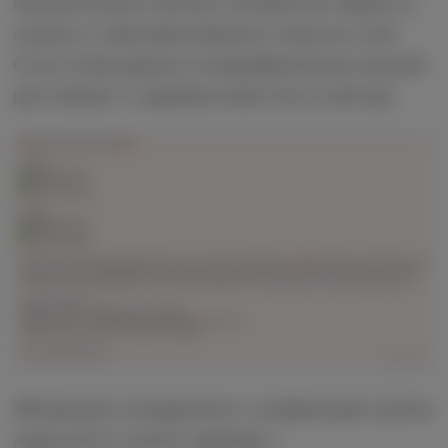
процентов для платных экспрессов. Верить в
сказки от заинтересованного лица не стоит.
Отсутствие данных из верификаторов лишний
раз говорит о недобросовестности автора.
Желающие сотрудничать с владельцем группы
люди могут купить ординар с