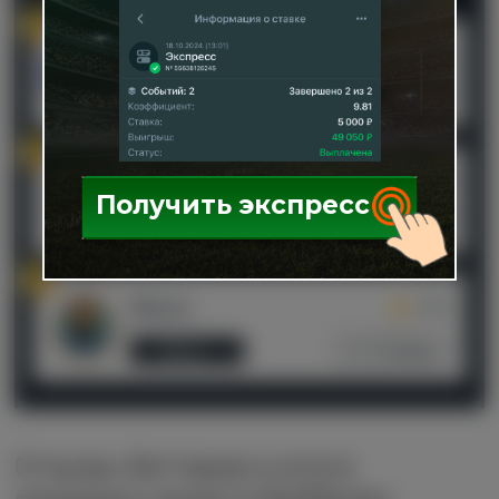
1
Trekor
4.94
Обзор
Отзывы
2
FormCrave
4.86
Получить экспресс
Обзор
Отзывы
3
Murev
4.76
Обзор
Отзывы
Отзывы беттеров и итоги