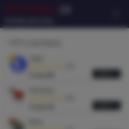
SPORTBALL
24
Armenian sports news
ТОП-3 капперов
1
Trekor
4.94
ОБЗОР
Отзывы (86)
2
FormCrave
4.86
ОБЗОР
Отзывы (30)
3
Murev