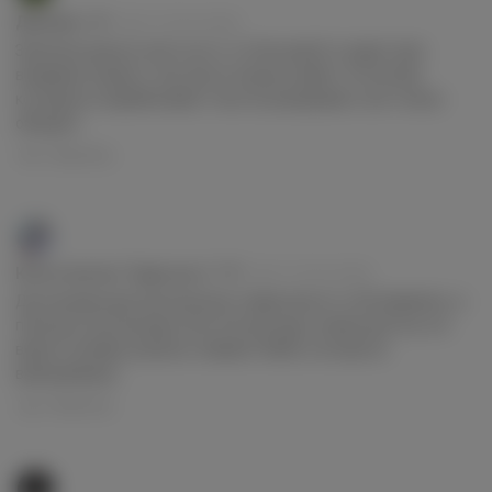
Данила
4 дня, 5 часов назад
Им
Заплатил деньги чисто за то, что бы какой-то идиот мне
впаривал сказки о том, как он хорошо живёт. А способа,
Em
которым он зарабатывает так и не раскрывает, все только
обещает.
Ответить
Константин Тарасов Z
4 дня, 6 часов назад
Им
Да полный шлак. Бесплатные ставки просто чтоб заманить, а
платные лохотронище. Все эти проходы, сказки для тех, кто
Em
верит в халяву, реально сливают бабло, ни хера не
выигрываешь..
Ответить