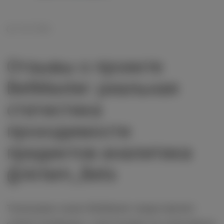
10.07.2025
Отзывы о проекте
BetMaster: реальная
статистика
проходимости
предиктов аналитика
@Artem_Bets
Телеграмм-канал BetMaster представляет
собой платформу с прогнозами на спортивные