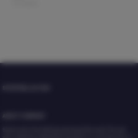
Ответить
Им
Em
SPORTBALL24.COM
ABOUT COMPANY
Sports news from Armenia and around the world. The site
was created by independent journalists to cover the lives of