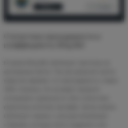
Обзор
Отзывы
Статистика проходимости и
коэффициенты Bing Bet
В канале Bing Bet публикуют прогнозы на
договорные матчи. Так как результат матча
известен заранее, то и проходимость ставок
100%. Конечно, это не имеет никакого
отношения к реальности. Вся статистика
аналитика не более чем фейк. Автор канала
публикует скрины с уже рассчитанными
ставками, которые легко подделать или