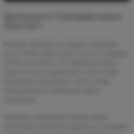
Деятельность Телеграмм канала
«Бинг Бет»
На канал «Бинг Бет» в Telegram подписано
почти 18 000 подписчиков. Посты не набирают
и 1000 просмотров. Это свидетельствует о
накрутке числа подписчиков. Такой прием
используют мошенники, чтобы в глазах
потенциальных клиентов выглядеть
успешными.
Аналитик опубликовал в своем канале
собственные паспортные данные, но проверка