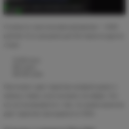
Стоимость прогноза фиксированная — 5000
рублей. Есть расценки для беттеров из других
стран:
30 000 тенге;
800 сомон;
800 000 сумм.
Прогнозист дает гарантию возврата денег и
замену ставки, если экспресс не зайдет. Это
не состыковывается с тем, что ранее аналитик
дает гарантию проходимости 100%.