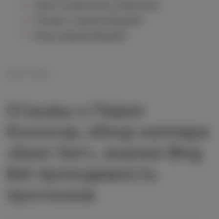
Цены на прогнозы в «Бинг Бет»
Отзывы о проекте Bing Bet
Итоги анализа Bing Bet
08.10.2024
Отзывы о Павел
Колосов, обзор каппера
«Бинг Бет», анализ Bing
Bet проходимость
прогнозов