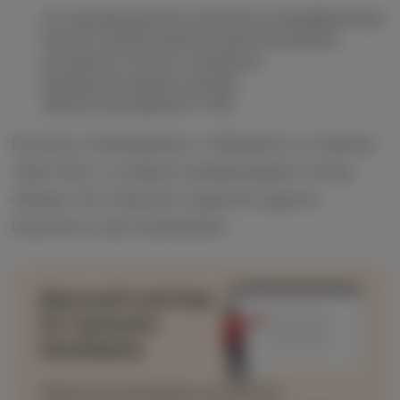
нет подтвержденной статистики на верификаторах;
личность автора канала остается анонимной;
негативные отзывы в интернете;
продажа договорных матчей;
гарантия проходимости 100%.
Если вы сталкивались с обманом со стороны
«Бинг Бет», оставьте комментарий к этому
обзору. Это поможет защитить других
игроков от рук мошенника.
Данный каппер
не прошел
проверку
Обратите внимание на рейтинг