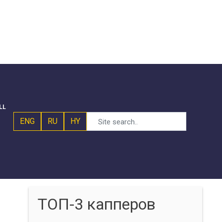
LL
ENG
RU
HY
ТОП-3 капперов