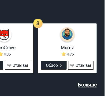
3
rmCrave
Murev
4.86
4.76
Отзывы
Обзор
Отзывы
Больше