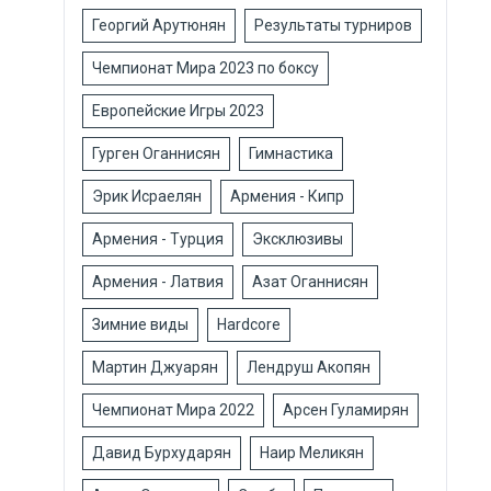
Георгий Арутюнян
Результаты турниров
Чемпионат Мира 2023 по боксу
Европейские Игры 2023
Гурген Оганнисян
Гимнастика
Эрик Исраелян
Армения - Кипр
Армения - Турция
Эксклюзивы
Армения - Латвия
Азат Оганнисян
Зимние виды
Hardcore
Мартин Джуарян
Лендруш Акопян
Чемпионат Мира 2022
Арсен Гуламирян
Давид Бурхударян
Наир Меликян