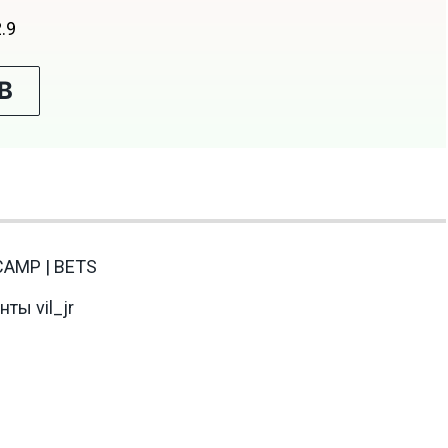
2.9
В
CAMP | BETS
ты vil_jr