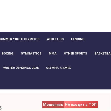
SUMMER YOUTH OLYMPICS
ATHLETICS
FENCING
BOXING
GYMNASTICS
MMA
OTHER SPORTS
BASKETBA
WINTER OLYMPICS 2026
OLYMPIC GAMES
Мошенник
Не входит в ТОП
s