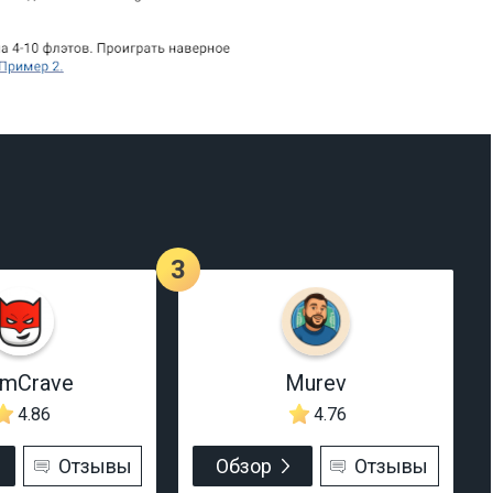
3
rmCrave
Murev
4.86
4.76
Отзывы
Обзор
Отзывы