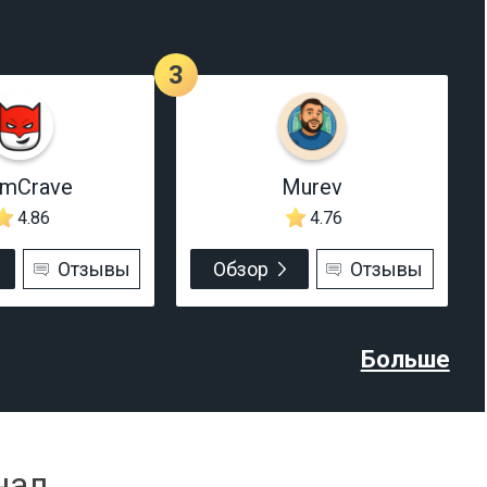
3
rmCrave
Murev
4.86
4.76
Отзывы
Обзор
Отзывы
Больше
нал