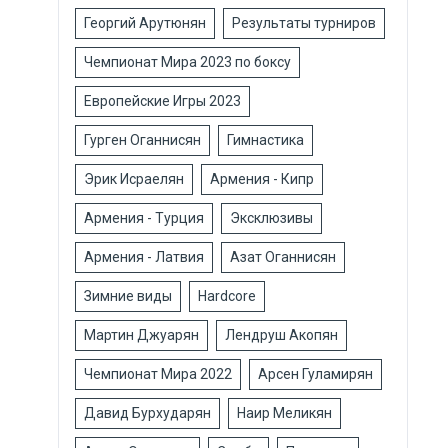
Георгий Арутюнян
Результаты турниров
Чемпионат Мира 2023 по боксу
Европейские Игры 2023
Гурген Оганнисян
Гимнастика
Эрик Исраелян
Армения - Кипр
Армения - Турция
Эксклюзивы
Армения - Латвия
Азат Оганнисян
Зимние виды
Hardcore
Мартин Джуарян
Лендруш Акопян
Чемпионат Мира 2022
Арсен Гуламирян
Давид Бурхударян
Наир Меликян