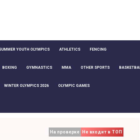
SUMMER YOUTH OLYMPICS
ATHLETICS
FENCING
BOXING
GYMNASTICS
MMA
OTHER SPORTS
BASKETBA
WINTER OLYMPICS 2026
OLYMPIC GAMES
На проверке
Не входит в ТОП