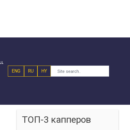
LL
ENG
RU
HY
ТОП-3 капперов