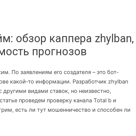
м: обзор каппера zhylban,
имость прогнозов
ким. По заявлениям его создателя – это бот-
ове какой-то информации. Разработчик zhylban
 другими видами ставок, но неизвестно,
статье проведем проверку канала Total b и
трим, есть ли тут мошенничество и способен ли