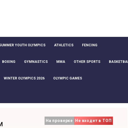
SUMMER YOUTH OLYMPICS
ATHLETICS
FENCING
BOXING
GYMNASTICS
MMA
OTHER SPORTS
BASKETBA
WINTER OLYMPICS 2026
OLYMPIC GAMES
На проверке
Не входит в ТОП
м