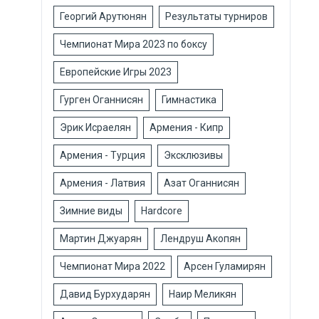
Георгий Арутюнян
Результаты турниров
Чемпионат Мира 2023 по боксу
Европейские Игры 2023
Гурген Оганнисян
Гимнастика
Эрик Исраелян
Армения - Кипр
Армения - Турция
Эксклюзивы
Армения - Латвия
Азат Оганнисян
Зимние виды
Hardcore
Мартин Джуарян
Лендруш Акопян
Чемпионат Мира 2022
Арсен Гуламирян
Давид Бурхударян
Наир Меликян