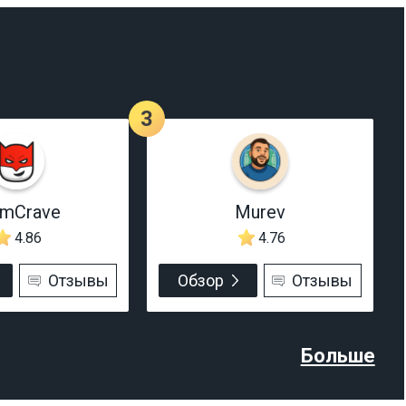
3
rmCrave
Murev
4.86
4.76
Отзывы
Обзор
Отзывы
Больше