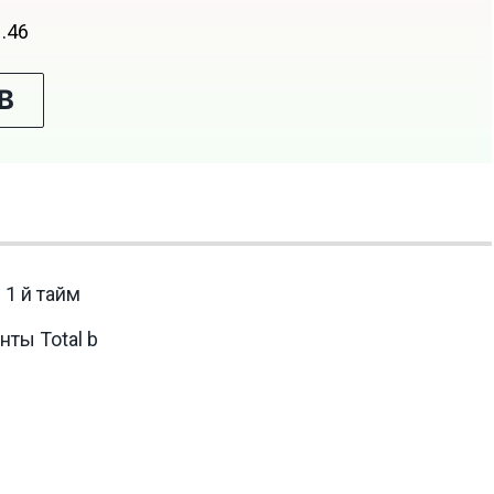
1.46
В
 1 й тайм
ты Total b