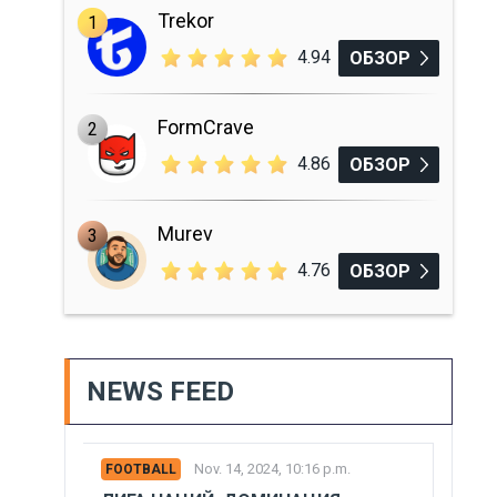
Trekor
1
4.94
ОБЗОР
FormCrave
2
4.86
ОБЗОР
Murev
3
4.76
ОБЗОР
NEWS FEED
Nov. 14, 2024, 10:16 p.m.
FOOTBALL