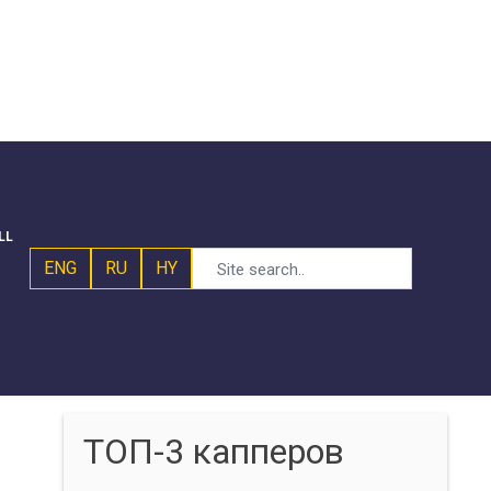
LL
ENG
RU
HY
ТОП-3 капперов