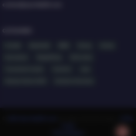
contact@sportball24.com
CATEGORIES
Football
Basketball
MMA
Boxing
Hockey
Gymnastics
Weightlifting
Other kinds
Tournament results
Transfers
Judo
Olympic Games 2024
Exclusive interviews
©
2024 Sportball24.com
. All rights reserved.
Design -
HTML
Codex
ThemeWagon