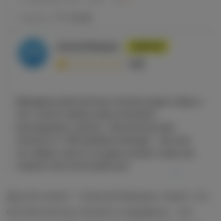
Другой клиент – Алексей Макаров, пишет, что
все бесплатные лесенки и марафоны – это