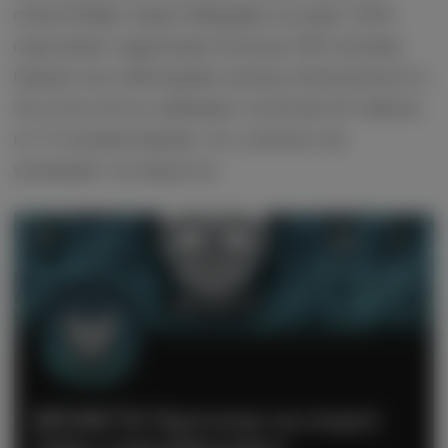
спорт|Лайф ставки |Марафон на март 2025
года имеет аудиторию больше 336 человек.
Однако мы наблюдаем низкую вовлеченность.
За сутки посты набирают не более 35 лайков
и 2-3 комментариев, что, конечно же,
указывает на накрутку.