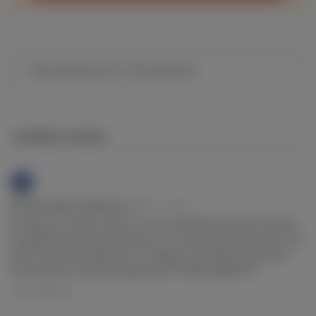
Им
КОММЕНТАРИЕВ
Em
Александр Андреев
2 дня назад
Не пару лет, зашел чекнуть что по каналам которые остались
в подписках. Все испоганились, кто статку начал рисовать, кто
просто перестал работать. С новыми тоже беда, одни доги /
послеоплаты. Походу нормальные ставки умирают?)
Ответить