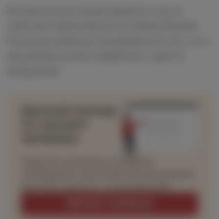
Исходя из всего вышесказанного, мы не
советуем подписываться на паблик Brobets.
Поскольку реальных доказательств того, что с
ним реально можно заработать, нами не
обнаружено.
Данный каппер
не прошел
проверку
Обратите внимание на рейтинг
проверенных прогнозистов получивших
высокие оценки от пользователей
РЕЙТИНГ КАППЕРОВ