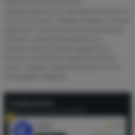
Общество ВКонтакте Brobets
специализируется на спортивной аналитике. В
проекте участвует команда капперов, которые
предлагают свои прогнозы всем желающим.
Обещают хорошую проходимость и,
соответственно, большие заработки на
беттинге. Рассмотрим подробнее данный
проект и решим, в действительности ли он
заслуживает внимания.
ЛУЧШИЕ КАППЕРЫ
Рейтинг основан на оценках пользователей
1
Trekor
4.94