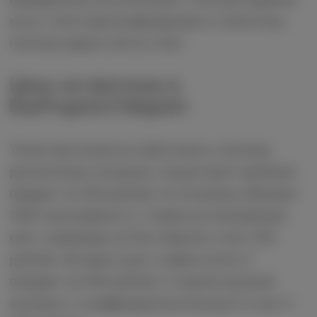
могут легко фальсифицировать статистику,
поэтому верить ей не стоит.
Цены на прогнозы в
BuyPrognozvTelegram
Типов прогнозов на сайте много, поэтому
рассмотрим основные. Существует пробный
предикт за 100 рублей, по которому обещают
100% проходимость. Ставка на популярным
матч, например на Лигу Европы стоит 250
рублей. Экспресс дня с кэфом около 2
продают за 550 рублей. А самый крупный
экспресс с коэффициентом больше 5 стоит 2