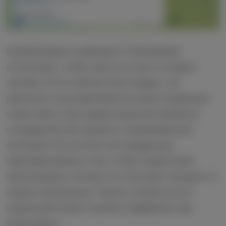
Комментарии и реакции в Телеграмме
отключены, чтобы никто не смог оставить
жалобу. Но по ним бы было видно, что
реальных пользователей на канал подписано
очень мало. Еще одним минусом является
сотрудничество проекта с букмекерской
конторой. Из-за этого его владельцы
заинтересованы в том, чтобы подписчики
проигрывали, потому что получают процент от
суммы проигрыша. Также у проекта есть
отдельный канал службы поддержки sup
buyprognoz.