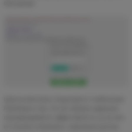
000 рублей.
Цена на прогнозы у buyprognoz ru небольшая.
Проблема в том, что нет никаких надежных
подтверждений их эффективности, из-за чего
их покупка сопряжена с серьезным риском.