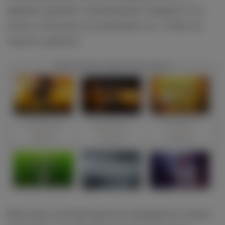
админы удаляют несбывшиеся предикты из
ленты и больше не упоминают их, чтобы не
портить рейтинг.
Прогнозы на buyprognozvk продаются только