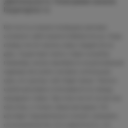
Деятельность Телеграмм канала
buyprognoz ru
Все посты в канале посвящены рекламе
основного сайта проекта байпрогноз ру. Сюда
каперы постят анонсы новых предиктов на
день. Существует много ставок на выбор.
Например, можно приобрести не рискованный
ординар или купить экспресс за большую
цену, но и доход с него будет выше. Также в
канале регулярно отчитываются по поводу
зашедших ставок. При этом постят не про все
прогнозы, а только самые выгодные. Это
выглядит подозрительно и может указывать
на мошенничество. Есть вероятность, что