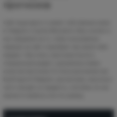
прогнозов
Сайт buyprognoz ru имеет собственные канал
в Telegram и группу ВКонтакте. Весь контент в
них направлен на то, чтобы пользователь
перешел на сайт и приобрел там какой-либо
предикт. При этом у прогнозистов есть
специальный раздел с доказательствами
качества прогнозов. В статье расскажем про
BuyPrognozvTelegram, рассмотрим, насколько
часто заходят их предикты, способны ли они
принести прибыль или это развод.