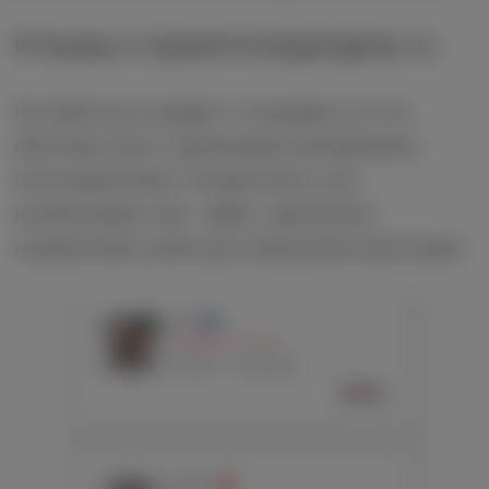
Отзывы о проекте buyprognoz ru
На сайте есть раздел с отзывами, но это
обычный текст, написанный анонимными
пользователями. Скорее всего, все
комментарии там – фейк, сделанный
создателями сайта для повышения репутации.