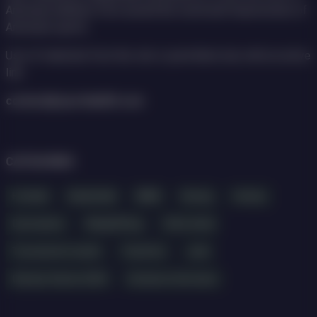
Armenian athletes from around the world and forpromotion of
Armenian sports.
Use of materials from the site is permitted only with an active
link.
contact@sportball24.com
CATEGORIES
Football
Basketball
MMA
Boxing
Hockey
Gymnastics
Weightlifting
Other kinds
Tournament results
Transfers
Judo
Olympic Games 2024
Exclusive interviews