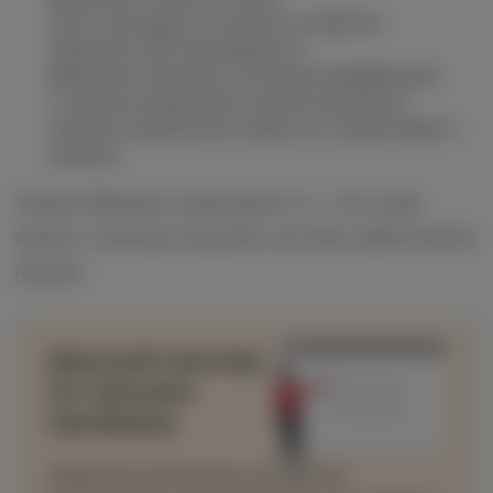
много негативных отзывов в интернете;
обещания 100% проходимости;
фейковая статистика, отсутствие верификации;
к платным предиктам не дается аналитика;
накрутка подписчиков, закрытые комментарии и
реакции.
Таким образом, buyprognoz ru – это скам
проект, поэтому покупать на этом сайте ничего
нельзя.
Данный каппер
не прошел
проверку
Обратите внимание на рейтинг