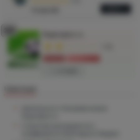
4.76
ОБЗОР
Отзывы (43)
325
Buyprognoz ru
1.72
Мошенник
Не входит в ТОП
3 ОТЗЫВОВ
Навигация
Деятельность Телеграмм канала
buyprognoz ru
Статистика проходимости и
коэффициенты BuyPrognozvTelegram