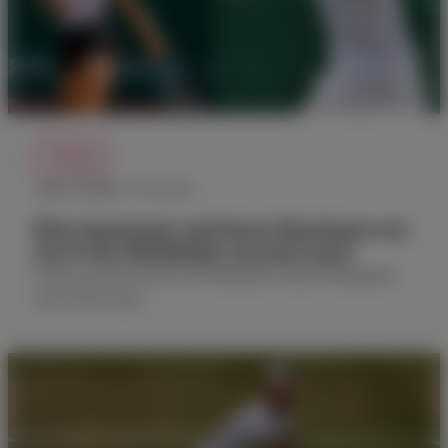
Tennis
July 4, 2024, 11:01 p.m.
Elina Avanesyan and Karen Khachanov are
out of the Wimbledon second round
In the second round of Wimbledon, Karen Khachanov
lost in five sets …