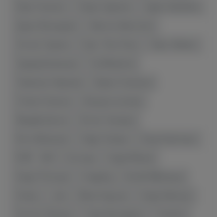
Камо Оганесян
Геворк Саркисян
Эдмен Шахбазян
Дарон Искендерян
Авентис Авентисян
Энтони Туманян
Грант-Леон Ранос
Арас Озбилис
Эдуард Багринцев
Гор Манвелян
Чемпионат Армении
Армен Оганнисян
Степан Оганесян
Фигурное катание
Жирайр Шагоян
Arman Tsarukyan
Artur Aleksanyan
Edgar Sevikyan
Eduard Spertsyan
EURO - 2024
Eurocups
Gegard Musasi
Giogrio Petrosyan
Grappling
Henrikh Mkhitaryan
Hockey
Judo
Marat Grigoryan
Sargis Adamyan
Summer Olympics
Tigran Barseghyan
Transfers