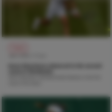
Tennis
July 3, 2024, 7:17 p.m.
Karen Khachanov advanced to the second
round of Wimbledon
Karen Khachanov defeated Aslan Karatsev in the first
round of the Grand …