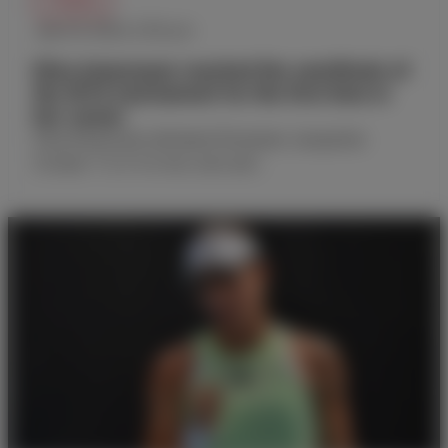
July 25, 2024, 2:03 p.m.
Elina Avanesyan reached the semifinals of
the WTA tournament for the first time in
her career
Elina Avanesyan defeated Romanian Jacqueline
Cristian 7-5, 6-4 in two sets and …