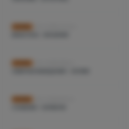
Nov. 14, 2024, 10:17 p.m.
FOOTBALL
ВЕНЕСУЭЛА – БРАЗИЛИЯ
Nov. 14, 2024, 8:06 p.m.
FOOTBALL
СЕВЕРНАЯ МАКЕДОНИЯ – ЛАТВИЯ
Nov. 14, 2024, 8:01 p.m.
FOOTBALL
СЛОВЕНИЯ – НОРВЕГИЯ