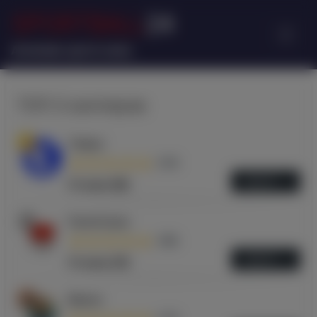
SPORTBALL
24
Armenian sports news
ТОП-3 капперов
1
Trekor
4.94
ОБЗОР
Отзывы (86)
2
FormCrave
4.86
ОБЗОР
Отзывы (30)
3
Murev