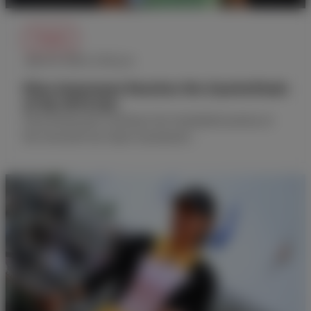
Tennis
July 23, 2024, 4:20 p.m.
Elina Avanesyan Reaches the Quarterfinals
of the WTA Iasi
Elina Avanesyan continues her triumphant journey at
the Unicredit Iasi Open tournament …