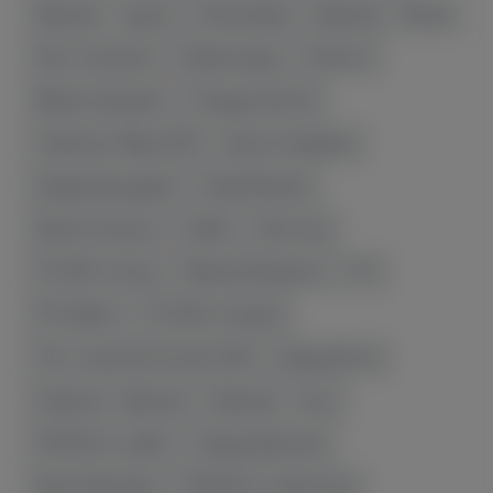
Армения - Турция
Эксклюзивы
Армения - Латвия
Азат Оганнисян
Зимние виды
Hardcore
Мартин Джуарян
Лендруш Акопян
Чемпионат Мира 2022
Арсен Гуламирян
Давид Бурхударян
Наир Меликян
Артем Оганесян
Самбо
Прогнозы
ЧЕ 2024 по боксу
Минеев Исмаилов
UFC
PFL Bellator
ЧЕ 2024 по борьбе
ЧЕ по тяжелой атлетике 2024
Давид Мгоян
Хорватия - Армения
Армения - Уэльс
ЧМ 2023 по самбо
Эдуард Вартанян
Артур Авагимян
ЧМ 2023 по гимнастике