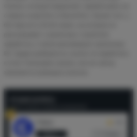
Салеха, который предлагает зарабатывать на
ставках на футбол и баскетбол. Кроме того, у
беттера есть Ютуб-канал, на котором он
рассказывает о различных стратегиях
заработка, а также рекламирует различные
БК. Будем разбираться, можно ли заработать
в этом Телеграмм-канале, или его автор
занимается разводом игроков.
ЛУЧШИЕ КАППЕРЫ
Рейтинг основан на оценках пользователей
1
Trekor
4.94
Обзор
Отзывы