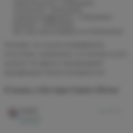
Ничья+Точный счет – 35.000 рублей;
Тотал Больше – 20.000 рублей;
Секретные коэффициенты – 20.000 рублей;
Баскетбол – 20.000 рублей;
Весь пакет можно приобрести за 195.000 рублей.
Учитывая, что ссылка на верификатор
отсутствует, сомнительно, что платные услуги
окупятся. Ни единого подтверждения
квалификации Салеха в интернете нет.
Отзывы о беттере Creator Winner