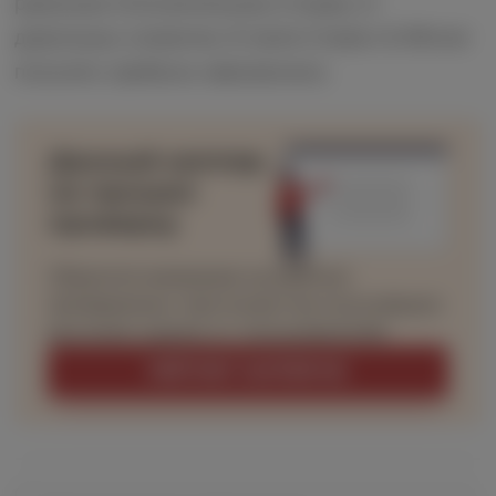
реальные положительные отзывы от
довольных клиентов. В ленте Creator & Winner
получить прибыль невозможно.
Данный каппер
не прошел
проверку
Обратите внимание на рейтинг
проверенных прогнозистов получивших
высокие оценки от пользователей
РЕЙТИНГ КАППЕРОВ