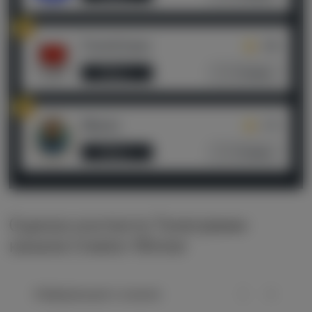
2
FormCrave
4.86
Обзор
Отзывы
3
Murev
4.76
Обзор
Отзывы
Оценка контента Телеграмм-
канала Creator Winner