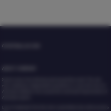
Им
Em
SPORTBALL24.COM
ABOUT COMPANY
Sports news from Armenia and around the world. The site
was created by independent journalists to cover the lives of
Armenian athletes from around the world and forpromotion of
Armenian sports.
Use of materials from the site is permitted only with an active