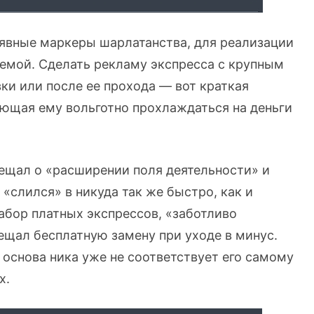
 явные маркеры шарлатанства, для реализации
хемой. Сделать рекламу экспресса с крупным
ки или после ее прохода — вот краткая
ющая ему вольготно прохлаждаться на деньги
вещал о «расширении поля деятельности» и
 «слился» в никуда так же быстро, как и
абор платных экспрессов, «заботливо
ещал бесплатную замену при уходе в минус.
и основа ника уже не соответствует его самому
х.