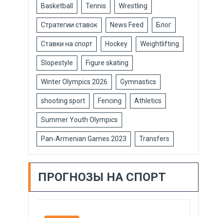
Basketball
Tennis
Wrestling
Стратегии ставок
News Feed
Блог
Ставки на спорт
Hockey
Weightlifting
Slopestyle
Figure skating
Winter Olympics 2026
Gymnastics
shooting sport
Fencing
Athletics
Summer Youth Olympics
Pan-Armenian Games 2023
Transfers
ПРОГНОЗЫ НА СПОРТ