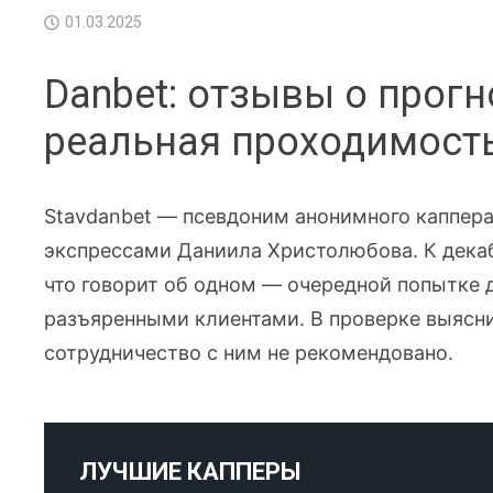
01.03.2025
Danbet: отзывы о прогн
реальная проходимост
Stavdanbet — псевдоним анонимного каппера
экспрессами Даниила Христолюбова. К дека
что говорит об одном — очередной попытке 
разъяренными клиентами. В проверке выясни
сотрудничество с ним не рекомендовано.
ЛУЧШИЕ КАППЕРЫ