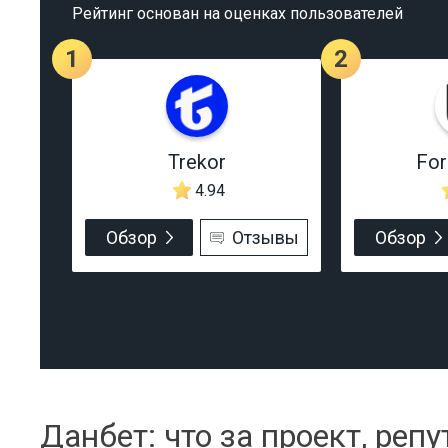
Рейтинг основан на оценках пользователей
1
2
Trekor
Fo
4.94
Обзор
Отзывы
Обзор
Данбет: что за проект, реп