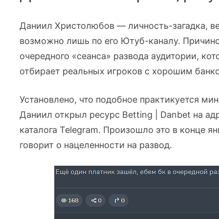
Даниил Христолюбов — личность-загадка, ве
возможно лишь по его Ютуб-каналу. Причино
очередного «сеанса» развода аудитории, кот
отбирает реальных игроков с хорошим банко
Установлено, что подобное практикуется мин
Даниил открыл ресурс Betting | Danbet на адр
каталога Telegram. Произошло это в конце я
говорит о нацеленности на развод.