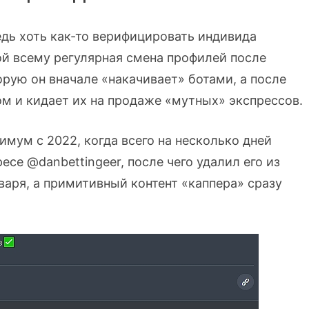
дь хоть как-то верифицировать индивида
й всему регулярная смена профилей после
орую он вначале «накачивает» ботами, а после
м и кидает их на продаже «мутных» экспрессов.
имум с 2022, когда всего на несколько дней
есе @danbettingeer, после чего удалил его из
нваря, а примитивный контент «каппера» сразу