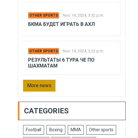
Nov. 14, 2024, 3:32 p.m.
OTHER SPORTS
БКМА БУДЕТ ИГРАТЬ В АХЛ
Nov. 14, 2024, 3:22 p.m.
OTHER SPORTS
РЕЗУЛЬТАТЫ 6 ТУРА ЧЕ ПО
ШАХМАТАМ
More news
CATEGORIES
Football
Boxing
MMA
Other sports