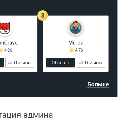
3
rmCrave
Murev
4.86
4.76
Отзывы
Обзор
Отзывы
Больше
утация админа