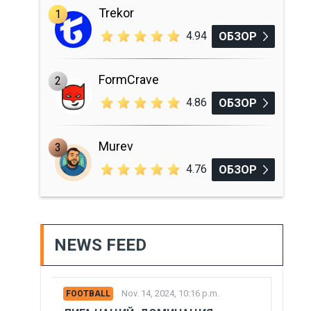
Trekor
1
4.94
ОБЗОР
FormCrave
2
4.86
ОБЗОР
Murev
3
4.76
ОБЗОР
NEWS FEED
Nov. 14, 2024, 10:16 p.m.
FOOTBALL