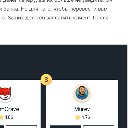
банка. Но для того, чтобы перевести вам
ю. За них должен заплатить клиент. После
3
rmCrave
Murev
4.86
4.76