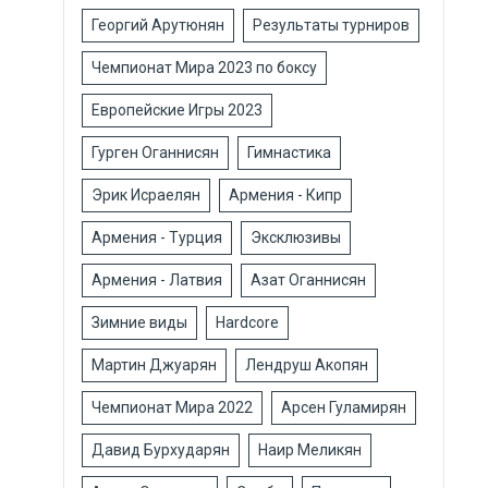
Георгий Арутюнян
Результаты турниров
Чемпионат Мира 2023 по боксу
Европейские Игры 2023
Гурген Оганнисян
Гимнастика
Эрик Исраелян
Армения - Кипр
Армения - Турция
Эксклюзивы
Армения - Латвия
Азат Оганнисян
Зимние виды
Hardcore
Мартин Джуарян
Лендруш Акопян
Чемпионат Мира 2022
Арсен Гуламирян
Давид Бурхударян
Наир Меликян