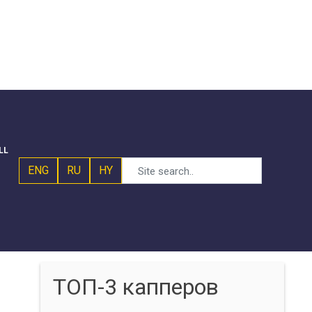
LL
ENG
RU
HY
ТОП-3 капперов