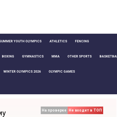
SUMMER YOUTH OLYMPICS
ATHLETICS
FENCING
BOXING
GYMNASTICS
MMA
OTHER SPORTS
BASKETBA
WINTER OLYMPICS 2026
OLYMPIC GAMES
На проверке
Не входит в ТОП
му