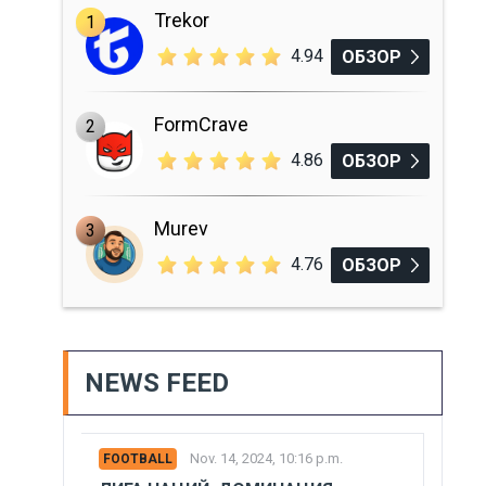
Trekor
1
4.94
ОБЗОР
FormCrave
2
4.86
ОБЗОР
Murev
3
4.76
ОБЗОР
NEWS FEED
Nov. 14, 2024, 10:16 p.m.
FOOTBALL