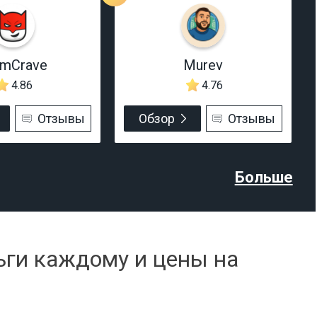
rmCrave
Murev
4.86
4.76
Отзывы
Обзор
Отзывы
Больше
ьги каждому и цены на