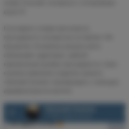
юзеры получают экспрессы с котировками
выше 10.
Если верить словам прогнозиста,
проходимость экспрессов составляет 100
процентов. Основатель ресурса нагло
обманывает аудиторию, заявляя
невозможный уровень проходимости. Свои
громкие заявления создатель проекта
«Евгений Осипов» подтверждать с помощью
верификаторов не захотел.