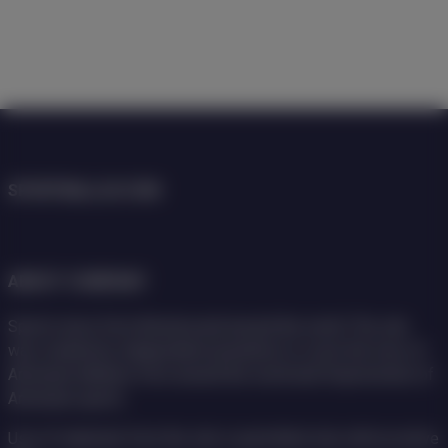
Им
Em
SPORTBALL24.COM
ABOUT COMPANY
Sports news from Armenia and around the world. The site
was created by independent journalists to cover the lives of
Armenian athletes from around the world and forpromotion of
Armenian sports.
Use of materials from the site is permitted only with an active