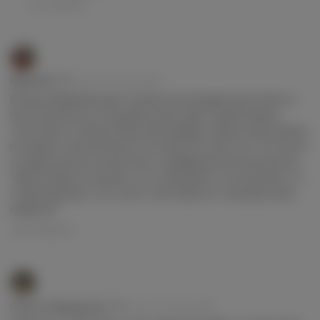
Ответить
Юрка78
3 дня, 18 часов назад
Им
Весьма забавный канал. Сделан для продажи прогнозов, но
при этом автор не потрудился дать даже элементарную
Em
статистику по своим экспрессам. Видимо, именно ему должны
все верить исключительно на слово! И это при том, что в ленте
он давал анонсы на прогнозы с коэффициентом под десятку.
Такие вообще не заходят, а тут обещания, что если купить, то
ставка выиграет, есть, а вот статистики нет. И как вам такое
нравится?
Ответить
Гурген Варданян
4 дня, 14 часов назад
Им