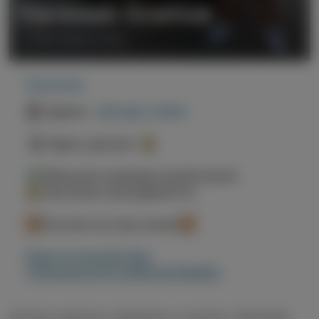
Автору удалось привлечь в группу «Евгений