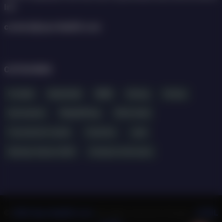
link.
contact@sportball24.com
CATEGORIES
Football
Basketball
MMA
Boxing
Hockey
Gymnastics
Weightlifting
Other kinds
Tournament results
Transfers
Judo
Olympic Games 2024
Exclusive interviews
©
2024 Sportball24.com
. All rights reserved.
Design -
HTML