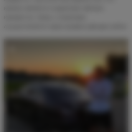
именно является создателем паблика
неизвестно. Связь с клиентами
осуществляется через профиль @evgen_better.