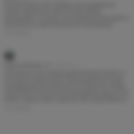
Им
Евгений Осипов не смог оправдать моих ожиданий, при
покупке подписки всего лишь 2 из 4 матчей были
Em
выигрышными, что странно, так как заявленная проходимость
должна была составить 80 процентов. Не рекомендую
Ответить
Evgeniy Dimitriev
1 неделя назад
Им
Эпик развод в стиле команда аналитиков! Купил экспресс за
2к ни одного исхода не зашло. Пишу где замена? А он такой
Em
непредвиденные обстоятельства. Что? Какие, б*ин? Пожар в
калькуляторе? Потом меня тупо заблокировали. Даже не стал
втирать отмазки. А ведь я надеялся отбить кредит! Мерзость.
Ответить