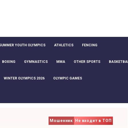
SUMMER YOUTH OLYMPICS
ATHLETICS
FENCING
BOXING
GYMNASTICS
MMA
OTHER SPORTS
BASKETBA
WINTER OLYMPICS 2026
OLYMPIC GAMES
Мошенник
Не входит в ТОП