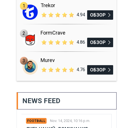
Trekor
1
4.94
ОБЗОР
FormCrave
2
4.86
ОБЗОР
Murev
3
4.76
ОБЗОР
NEWS FEED
Nov. 14, 2024, 10:16 p.m.
FOOTBALL