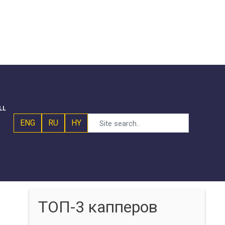
LL
ENG
RU
HY
ТОП-3 капперов