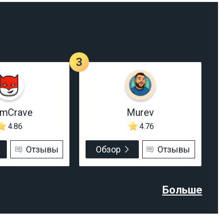
3
rmCrave
Murev
4.86
4.76
Отзывы
Обзор
Отзывы
Больше