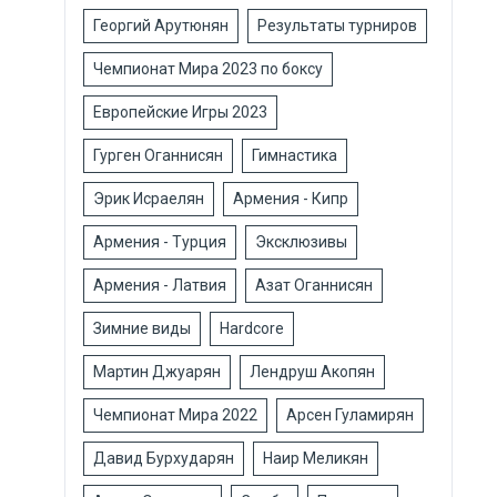
Георгий Арутюнян
Результаты турниров
Чемпионат Мира 2023 по боксу
Европейские Игры 2023
Гурген Оганнисян
Гимнастика
Эрик Исраелян
Армения - Кипр
Армения - Турция
Эксклюзивы
Армения - Латвия
Азат Оганнисян
Зимние виды
Hardcore
Мартин Джуарян
Лендруш Акопян
Чемпионат Мира 2022
Арсен Гуламирян
Давид Бурхударян
Наир Меликян