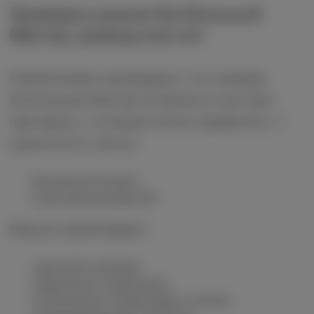
Проверка канала Футбольный
Мастер: развод или нет
Разоблачение подтвердило, что команда
Футбольный Мастер не является честным
партнером, с которым можно заработать. У
проекта есть плюсы:
бесплатный контент;
отсутствие рекламы БК.
Минусы преобладают:
скрытность авторов;
накрученные подписчики;
отключенные комментарии к постам;