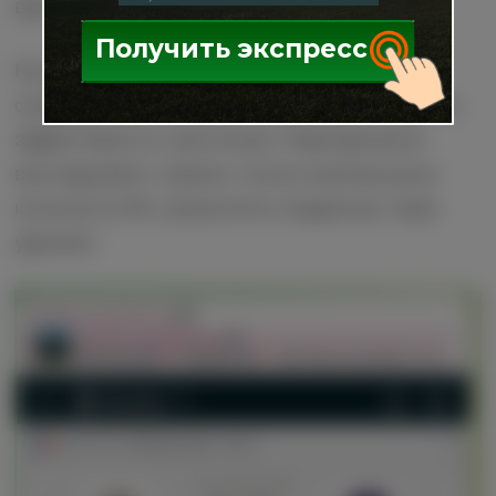
вероятности выигрыша.
Получить экспресс
На данный момент прогнозисты не ведут
сквозную статистику, позволяющую оценить
эффективность прогнозов. Периодически
выкладывают скрины только выигрышных
купонов из БК, результаты неудачных пари
удаляют.