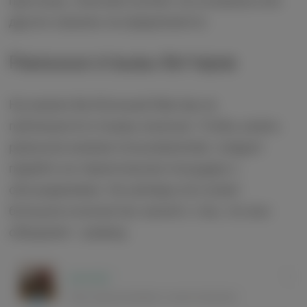
прогнозы, платный контент на основном или
других каналах не предлагается.
Реальные отзывы беттеров
На канале Футбольный Мастер не
публикуются отзывы игроков. Чтобы узнать
реальное мнение пользователей, следует
перейти на тематические площадки с
обсуждениями. На каппера поступает
большое количество жалоб о том, что все
обещания – развод.