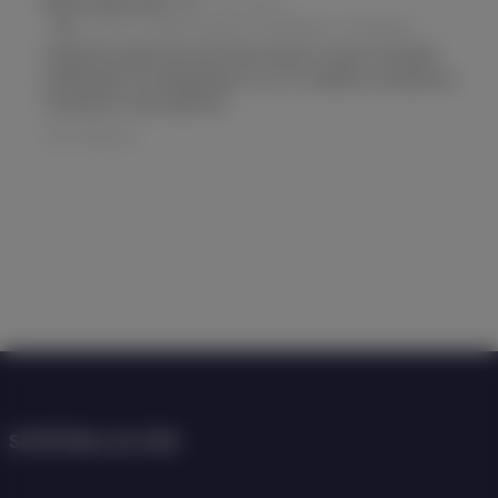
Karen Nazaryan
4 часа назад
Им
Ответ на:
Можете даже не пробовать. На первый …
Подписка приятная, матчей не много и идут полными
Em
разборами. На каждый матч по 2-3 ставки в основном, в
основном только футбол.
Ответить
Им
Em
SPORTBALL24.COM