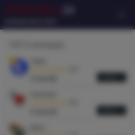
SPORTBALL
24
Armenian sports news
ТОП-3 капперов
1
Trekor
4.94
ОБЗОР
Отзывы (86)
2
FormCrave
4.86
ОБЗОР
Отзывы (30)
3
Murev