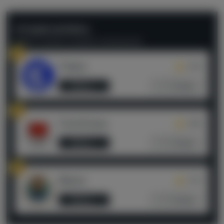
ЛУЧШИЕ КАППЕРЫ
Рейтинг основан на оценках пользователей
1
Trekor
4.94
Обзор
Отзывы
2
FormCrave
4.86
Обзор
Отзывы
3
Murev
4.76
Обзор
Отзывы