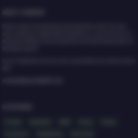
ABOUT COMPANY
Sports news from Armenia and around the world. The site
was created by independent journalists to cover the lives of
Armenian athletes from around the world and forpromotion of
Armenian sports.
Use of materials from the site is permitted only with an active
link.
contact@sportball24.com
CATEGORIES
Football
Basketball
MMA
Boxing
Hockey
Gymnastics
Weightlifting
Other kinds