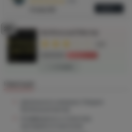
4.76
ОБЗОР
Отзывы (43)
201
Футбольный Мастер
2.01
На проверке
Не входит в ТОП
3 ОТЗЫВОВ
Навигация
Деятельность каперов в Telegram
Футбольный мастер
Коэффициенты и статистика
проходимости прогнозов