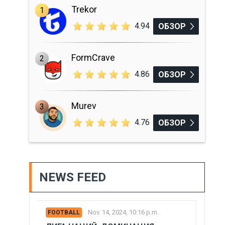
Trekor
1
4.94
ОБЗОР
FormCrave
2
4.86
ОБЗОР
Murev
3
4.76
ОБЗОР
NEWS FEED
Nov. 14, 2024, 10:16 p.m.
FOOTBALL