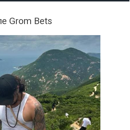
ле Grom Bets