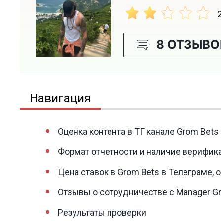
8 ОТЗЫВО
Навигация
Оценка контента в ТГ канале Grom Bets
Формат отчетности и наличие верифика
Цена ставок в Grom Bets в Телеграме, 
Отзывы о сотрудничестве с Manager G
Результаты проверки