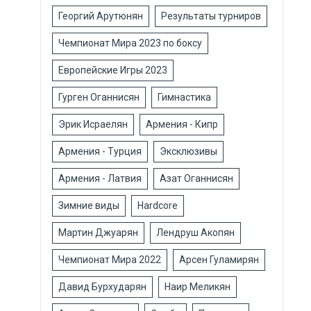
Георгий Арутюнян
Результаты турниров
Чемпионат Мира 2023 по боксу
Европейские Игры 2023
Гурген Оганнисян
Гимнастика
Эрик Исраелян
Армения - Кипр
Армения - Турция
Эксклюзивы
Армения - Латвия
Азат Оганнисян
Зимние виды
Hardcore
Мартин Джуарян
Лендруш Акопян
Чемпионат Мира 2022
Арсен Гуламирян
Давид Бурхударян
Наир Меликян