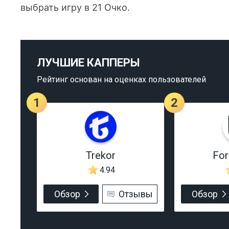
выбрать игру в 21 Очко.
ЛУЧШИЕ КАППЕРЫ
Рейтинг основан на оценках пользователей
1
2
Trekor
Fo
4.94
Обзор
Отзывы
Обзор