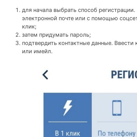
для начала выбрать способ регистрации. 
электронной почте или с помощью соцсет
клик;
затем придумать пароль;
подтвердить контактные данные. Ввести 
или имейл.