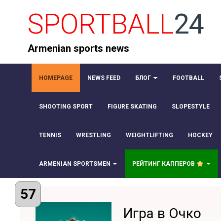
SPORTBALL
24
Armenian sports news
HOMEPAGE
NEWS FEED
БЛОГ
FOOTBALL
SHOOTING SPORT
FIGURE SKATING
SLOPESTYLE
TENNIS
WRESTLING
WEIGHTLIFTING
HOCKEY
ARMENIAN SPORTSMEN
РЕЙТИНГ КАППЕРОВ
57
Игра в Очко