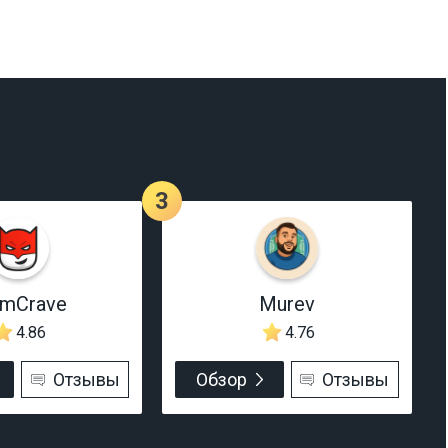
3
rmCrave
Murev
4.86
4.76
Отзывы
Обзор
Отзывы