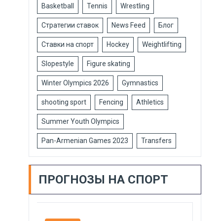
Basketball
Tennis
Wrestling
Стратегии ставок
News Feed
Блог
Ставки на спорт
Hockey
Weightlifting
Slopestyle
Figure skating
Winter Olympics 2026
Gymnastics
shooting sport
Fencing
Athletics
Summer Youth Olympics
Pan-Armenian Games 2023
Transfers
ПРОГНОЗЫ НА СПОРТ