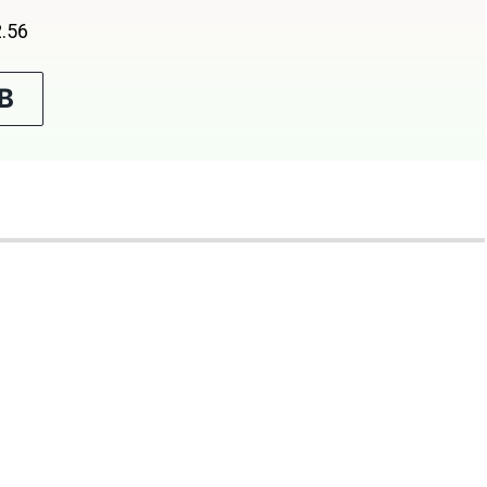
2.56
В