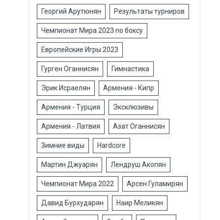
Георгий Арутюнян
Результаты турниров
Чемпионат Мира 2023 по боксу
Европейские Игры 2023
Гурген Оганнисян
Гимнастика
Эрик Исраелян
Армения - Кипр
Армения - Турция
Эксклюзивы
Армения - Латвия
Азат Оганнисян
Зимние виды
Hardcore
Мартин Джуарян
Лендруш Акопян
Чемпионат Мира 2022
Арсен Гуламирян
Давид Бурхударян
Наир Меликян